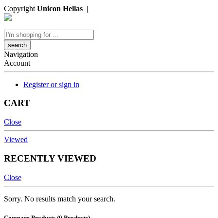
Copyright
Unicon Hellas
|
Κατασκευή Ιστοσελίδων
Search
here
Navigation
Account
Register or sign in
CART
Close
Viewed
RECENTLY VIEWED
Close
Sorry. No results match your search.
Compare Products
(0 Products)