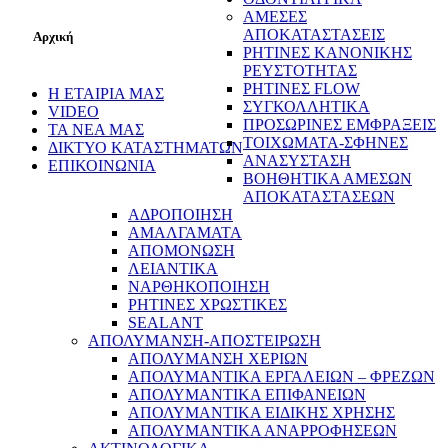
ΑΜΕΣΕΣ
ΑΠΟΚΑΤΑΣΤΑΣΕΙΣ
Αρχική
ΡΗΤΙΝΕΣ ΚΑΝΟΝΙΚΗΣ
ΡΕΥΣΤΟΤΗΤΑΣ
ΡΗΤΙΝΕΣ FLOW
Η ΕΤΑΙΡΙΑ ΜΑΣ
ΣΥΓΚΟΛΛΗΤΙΚΑ
VIDEO
ΠΡΟΣΩΡΙΝΕΣ ΕΜΦΡΑΞΕΙΣ
ΤΑ ΝΕΑ ΜΑΣ
ΤΟΙΧΩΜΑΤΑ-ΣΦΗΝΕΣ
ΔΙΚΤΥΟ ΚΑΤΑΣΤΗΜΑΤΩΝ
ΑΝΑΣΥΣΤΑΣΗ
ΕΠΙΚΟΙΝΩΝΙΑ
ΒΟΗΘΗΤΙΚΑ ΑΜΕΣΩΝ
ΑΠΟΚΑΤΑΣΤΑΣΕΩΝ
ΑΔΡΟΠΟΙΗΣΗ
ΑΜΑΛΓΑΜΑΤΑ
ΑΠΟΜΟΝΩΣΗ
ΛΕΙΑΝΤΙΚΑ
ΝΑΡΘΗΚΟΠΟΙΗΣΗ
ΡΗΤΙΝΕΣ ΧΡΩΣΤΙΚΕΣ
SEALANT
ΑΠΟΛΥΜΑΝΣΗ-ΑΠΟΣΤΕΙΡΩΣΗ
ΑΠΟΛΥΜΑΝΣΗ ΧΕΡΙΩΝ
ΑΠΟΛΥΜΑΝΤΙΚΑ ΕΡΓΑΛΕΙΩΝ – ΦΡΕΖΩΝ
ΑΠΟΛΥΜΑΝΤΙΚΑ ΕΠΙΦΑΝΕΙΩΝ
ΑΠΟΛΥΜΑΝΤΙΚΑ ΕΙΔΙΚΗΣ ΧΡΗΣΗΣ
ΑΠΟΛΥΜΑΝΤΙΚΑ ΑΝΑΡΡΟΦΗΣΕΩΝ