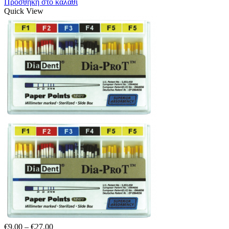
Προσθήκη στο καλάθι
Quick View
Price
€
9.00
–
€
27.00