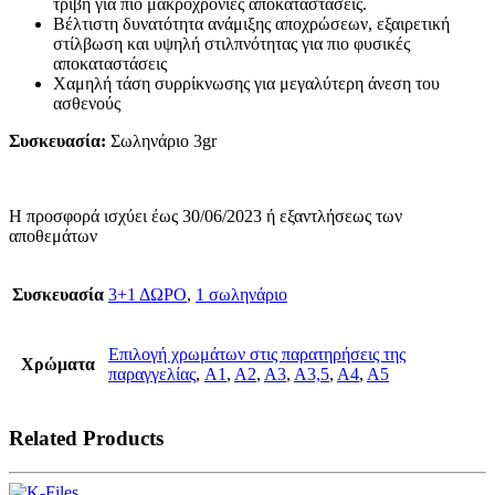
τριβή για πιο μακροχρόνιες αποκαταστάσεις.
Βέλτιστη δυνατότητα ανάμιξης αποχρώσεων, εξαιρετική
στίλβωση και υψηλή στιλπνότητας για πιο φυσικές
αποκαταστάσεις
Χαμηλή τάση συρρίκνωσης για μεγαλύτερη άνεση του
ασθενούς
Συσκευασία:
Σωληνάριο 3gr
Η προσφορά ισχύει έως 30/06/2023 ή εξαντλήσεως των
αποθεμάτων
Συσκευασία
3+1 ΔΩΡΟ
,
1 σωληνάριο
Επιλογή χρωμάτων στις παρατηρήσεις της
Χρώματα
παραγγελίας
,
A1
,
A2
,
A3
,
A3,5
,
A4
,
A5
Related Products