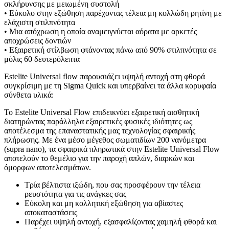
σκλήρυνσης με μειωμένη συστολή
• Εύκολο στην εξώθηση παρέχοντας τέλεια μη κολλώδη ρητίνη με
ελάχιστη στιλπνότητα
• Μια απόχρωση η οποία αναμειγνύεται αόρατα με αρκετές
αποχρώσεις δοντιών
• Εξαιρετική στίλβωση φτάνοντας πάνω από 90% στιλπνότητα σε
μόλις 60 δευτερόλεπτα
Estelite Universal flow παρουσιάζει υψηλή αντοχή στη φθορά
συγκρίσιμη με τη Sigma Quick και υπερβαίνει τα άλλα κορυφαία
σύνθετα υλικά:
Το Estelite Universal Flow επιδεικνύει εξαιρετική αισθητική
διατηρώντας παράλληλα εξαιρετικές φυσικές ιδιότητες ως
αποτέλεσμα της επαναστατικής μας τεχνολογίας σφαιρικής
πλήρωσης. Με ένα μέσο μέγεθος σωματιδίων 200 νανόμετρα
(supra nano), τα σφαιρικά πληρωτικά στην Estelite Universal Flow
αποτελούν το θεμέλιο για την παροχή απλών, διαρκών και
όμορφων αποτελεσμάτων.
Τρία βέλτιστα ιξώδη, που σας προσφέρουν την τέλεια
ρευστότητα για τις ανάγκες σας
Εύκολη και μη κολλητική εξώθηση για αβίαστες
αποκαταστάσεις
Παρέχει υψηλή αντοχή, εξασφαλίζοντας χαμηλή φθορά και