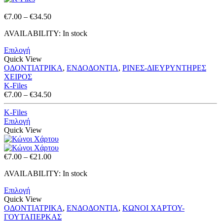
Price
€
7.00
–
€
34.50
range:
AVAILABILITY:
In stock
€7.00
through
Επιλογή
€34.50
Quick View
ΟΔΟΝΤΙΑΤΡΙΚΑ
,
ΕΝΔΟΔΟΝΤΙΑ
,
ΡΙΝΕΣ-ΔΙΕΥΡΥΝΤΗΡΕΣ
ΧΕΙΡΟΣ
K-Files
Price
€
7.00
–
€
34.50
range:
€7.00
K-Files
through
Επιλογή
€34.50
Quick View
Price
€
7.00
–
€
21.00
range:
AVAILABILITY:
In stock
€7.00
through
Επιλογή
€21.00
Quick View
ΟΔΟΝΤΙΑΤΡΙΚΑ
,
ΕΝΔΟΔΟΝΤΙΑ
,
ΚΩΝΟΙ ΧΑΡΤΟΥ-
ΓΟΥΤΑΠΕΡΚΑΣ