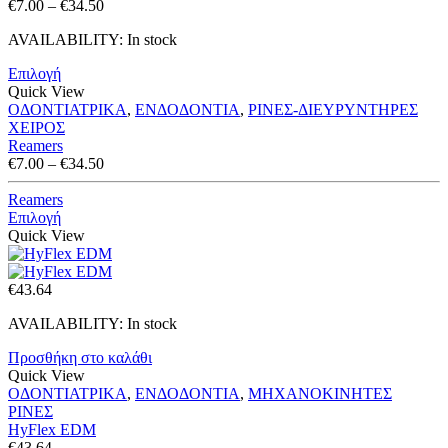
Price
€
7.00
–
€
34.50
range:
AVAILABILITY:
In stock
€7.00
through
Επιλογή
€34.50
Quick View
ΟΔΟΝΤΙΑΤΡΙΚΑ
,
ΕΝΔΟΔΟΝΤΙΑ
,
ΡΙΝΕΣ-ΔΙΕΥΡΥΝΤΗΡΕΣ
ΧΕΙΡΟΣ
Reamers
Price
€
7.00
–
€
34.50
range:
€7.00
Reamers
through
Επιλογή
€34.50
Quick View
€
43.64
AVAILABILITY:
In stock
Προσθήκη στο καλάθι
Quick View
ΟΔΟΝΤΙΑΤΡΙΚΑ
,
ΕΝΔΟΔΟΝΤΙΑ
,
ΜΗΧΑΝΟΚΙΝΗΤΕΣ
ΡΙΝΕΣ
HyFlex EDM
€
43.64