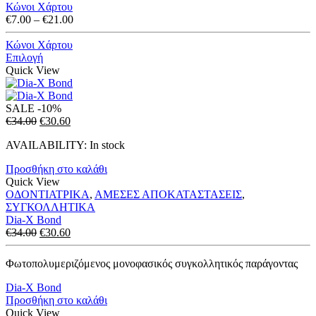
Κώνοι Χάρτου
Price
€
7.00
–
€
21.00
range:
€7.00
Κώνοι Χάρτου
through
Επιλογή
€21.00
Quick View
SALE
-10%
Original
Η
€
34.00
€
30.60
price
τρέχουσα
AVAILABILITY:
In stock
was:
τιμή
€34.00.
είναι:
Προσθήκη στο καλάθι
€30.60.
Quick View
ΟΔΟΝΤΙΑΤΡΙΚΑ
,
ΑΜΕΣΕΣ ΑΠΟΚΑΤΑΣΤΑΣΕΙΣ
,
ΣΥΓΚΟΛΛΗΤΙΚΑ
Dia-X Bond
Original
Η
€
34.00
€
30.60
price
τρέχουσα
was:
τιμή
Φωτοπολυμεριζόμενος μονοφασικός συγκολλητικός παράγοντας
€34.00.
είναι:
€30.60.
Dia-X Bond
Προσθήκη στο καλάθι
Quick View