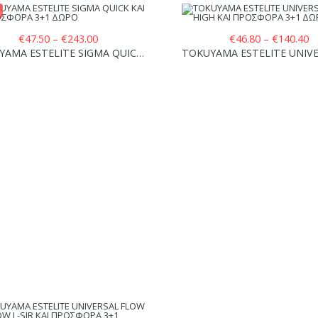
Price
Pr
€
47.50
–
€
243.00
€
46.80
–
€
140.40
range:
ra
TOKUYAMA ESTELITE SIGMA QUICK ΚΑΙ ΠΡΟΣΦΟΡΑ 3+1 ΔΩΡΟ
€47.50
€
through
t
€243.00
€