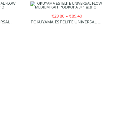
ice
Price
€
29.80
–
€
89.40
nge:
range:
TOKUYAMA ESTELITE UNIVERSAL FLOW HIGH ΚΑΙ ΠΡΟΣΦΟΡΑ 3+1 ΔΩΡΟ
TOKUYAMA ESTELITE UNIVERSAL FLOW MEDIUM ΚΑΙ ΠΡΟΣΦΟΡΑ 3+1 ΔΩΡΟ
46.80
€29.80
hrough
through
140.40
€89.40