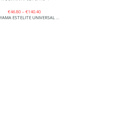
Price
€
46.80
–
€
140.40
range:
TOKUYAMA ESTELITE UNIVERSAL FLOW S-LOW L-SIR ΚΑΙ ΠΡΟΣΦΟΡΑ 3+1 ΔΩΡΟ
€46.80
through
€140.40