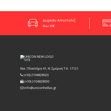
Δωρεάν Αποστολή
άνω 60€
Νικ. Πλαστήρα 41, Ν. Σμύρνη T.K. 17121
(+30) 2104828020
(+30) 2104828030
info@uniconhellas.gr