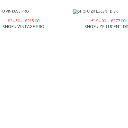
Price
P
€
24.50
–
€
215.00
€
194.00
–
€
277.00
range:
r
SHOFU VINTAGE PRO
SHOFU ZR LUCENT DI
€24.50
€
through
t
€215.00
€