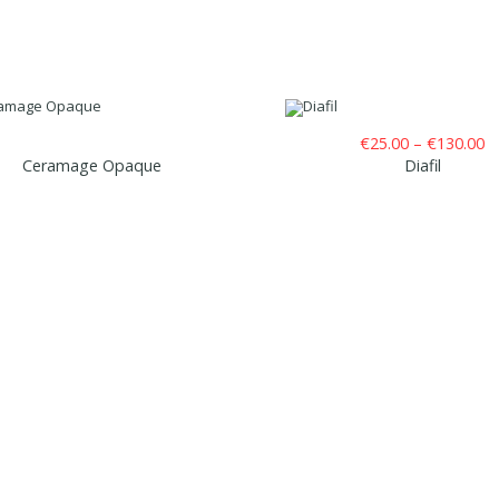
Pr
€
25.00
–
€
130.00
ra
Ceramage Opaque
Diafil
€
t
€