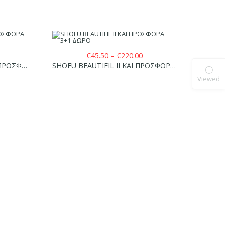
ice
Price
€
45.50
–
€
220.00
nge:
range:
SHOFU BEAUTIFIL II LS ΚΑΙ ΠΡΟΣΦΟΡΑ 3+1 ΔΩΡΟ
SHOFU BEAUTIFIL II ΚΑΙ ΠΡΟΣΦΟΡΑ 3+1 ΔΩΡΟ
59.00
€45.50
Viewed
hrough
through
174.00
€220.00