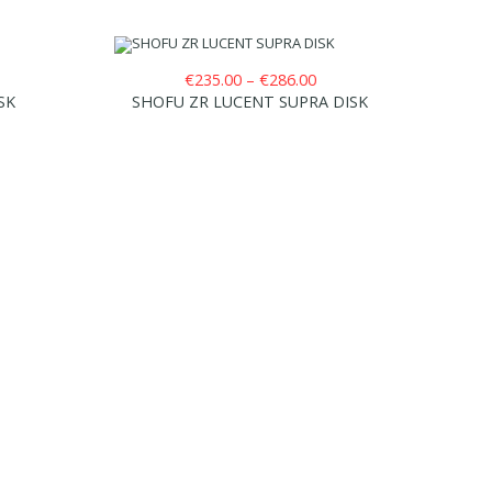
rice
Price
€
235.00
–
€
286.00
ange:
range:
SK
SHOFU ZR LUCENT SUPRA DISK
194.00
€235.00
hrough
through
277.00
€286.00