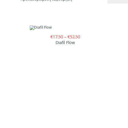
ice
Price
€
17.50
–
€
52.50
nge:
range:
Diafil Flow
25.00
€17.50
hrough
through
130.00
€52.50