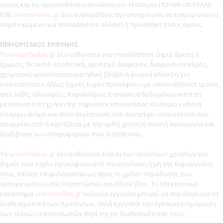
όρους και τις προϋποθέσεις συναλλαγών. H εταιρία ΓΙΟΥΝΙΚΟΝ ΕΛΛΑΣ
ΕΠΕ
uniconhellas.gr
δεν αναλαμβάνει την υποχρέωση να ενημερώνει το
παρόν κείμενο για οποιαδήποτε αλλαγή ή προσθήκη στους όρους.
ΠΕΡΙΟΡΙΣΜΟΣ ΕΥΘΥΝΗΣ
Το
uniconhellas.gr
δεν ευθύνεται για οποιαδήποτε ζημιά άμεση ή
έμμεση, θετική ή αποθετική, αρνητικό διαφέρον, διαφυγόντα κέρδη,
χρηματική ικανοποίηση για ηθική βλάβη ή ψυχική οδύνη ή για
οποιεσδήποτε άλλες ζημιές τυχόν προκύψουν με οποιονδήποτε τρόπο,
από λάθη, αδυναμίες, παραλείψεις ή απώλεια δεδομένων κατά τη
μετάδοση ή τη χρήση της παρούσας ιστοσελίδας. Ουδεμία ευθύνη
υπάρχει ακόμα και στην περίπτωση που συντρέχει υπαιτιότητα που
απορρέει από ή σχετίζεται με την ορθή χρήση ή σωστή λειτουργία και
διαβίβαση των πληροφοριών που διατίθενται.
Το
uniconhellas.gr
δεν ευθύνεται έναντι των πελατών / χρηστών για
ζημιές που τυχόν προκύψουν από την εκτέλεση ή μη της παραγγελίας
τους, επίσης επιφυλάσσεται ως προς το χρόνο παράδοσης των
εμπορευμάτων στις περιπτώσεις ανωτέρας βίας. Το ηλεκτρονικό
κατάστημα
uniconhellas.gr
ουδεμία εγγύηση μπορεί να παράσχει για τη
διαθεσιμότητα των προϊόντων, αλλά εγγυάται την έγκαιρη ενημέρωση
των τελικών καταναλωτών περί της μη διαθεσιμότητας τους.