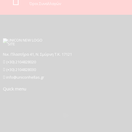
Όροι Συναλλαγών
Νικ. Πλαστήρα 41, Ν. Σμύρνη T.K. 17121
(+30) 2104828020
(+30) 2104828030
info@uniconhellas.gr
Quick menu