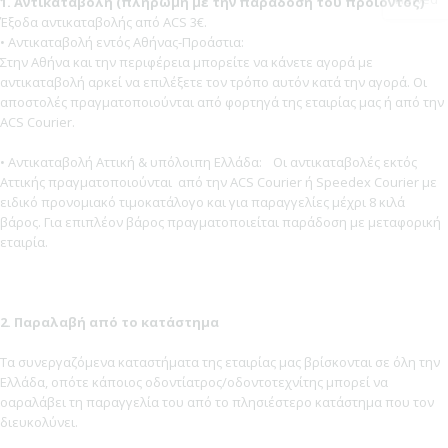
1.
Αντικαταβολή (πληρωμή με την παράδοση του προϊόντος)
Έξοδα αντικαταβολής από ΑCS 3€.
• Αντικαταβολή εντός Αθήνας-Προάστια:
Στην Αθήνα και την περιφέρεια μπορείτε να κάνετε αγορά με
αντικαταβολή αρκεί να επιλέξετε τον τρόπο αυτόν κατά την αγορά. Οι
αποστολές πραγματοποιούνται από φορτηγά της εταιρίας μας ή από την
ACS Courier.
• Αντικαταβολή Αττική & υπόλοιπη Ελλάδα: Οι αντικαταβολές εκτός
Αττικής πραγματοποιούνται από την ACS Courier ή Speedex Courier με
ειδικό προνομιακό τιμοκατάλογο και για παραγγελίες μέχρι 8 κιλά
βάρος. Για επιπλέον βάρος πραγματοποιείται παράδοση με μεταφορική
εταιρία.
2. Παραλαβή από το κατάστημα
Τα συνεργαζόμενα καταστήματα της εταιρίας μας βρίσκονται σε όλη την
Ελλάδα, οπότε κάποιος οδοντίατρος/οδοντοτεχνίτης μπορεί να
οαραλάβει τη παραγγελία του από το πλησιέστερο κατάστημα που τον
διευκολύνει.