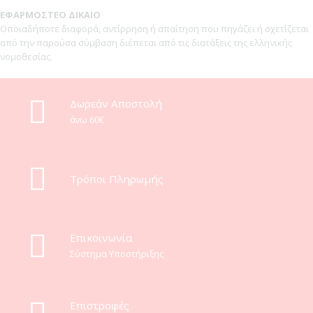
ΕΦΑΡΜΟΣΤΕΟ ΔΙΚΑΙΟ
Οποιαδήποτε διαφορά, αντίρρηση ή απαίτηση που πηγάζει ή σχετίζεται
από την παρούσα σύμβαση διέπεται από τις διατάξεις της ελληνικής
νομοθεσίας.
Δωρεάν Αποστολή
άνω 60€
Τρόποι Πληρωμής
Eπικοινωνία
Σύστημα Υποστήριξης
Επιστροφές