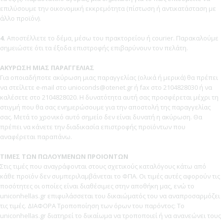
επιλύσουμε την οικονομική εκκρεμότητα (πίστωση ή αντικατάσταση με
άλλο προϊόν).
4.
Αποστέλλετε το δέμα, μέσω του πρακτορείου ή courier. Παρακαλούμε
σημειώστε ότι τα έξοδα επιστροφής επιβαρύνουν τον πελάτη.
ΑΚΥΡΩΣΗ ΜΙΑΣ ΠΑΡΑΓΓΕΛΙΑΣ
Για οποιαδήποτε ακύρωση μιας παραγγελίας (ολικά ή μερικά) θα πρέπει
να στείλετε e-mail στο unioconds@otenet.gr ή fax στο 2104828030 ή να
καλέσετε στο 2104828020. Η δυνατότητα αυτή σας προσφέρεται μέχρι τη
στιγμή που θα σας ενημερώσουμε για την αποστολή της παραγγελίας
σας. Μετά το χρονικό αυτό σημείο δεν είναι δυνατή η ακύρωση. Θα
πρέπει να κάνετε την διαδικασία επιστροφής προϊόντων που
αναφέρεται παραπάνω.
ΤΙΜΕΣ ΤΩΝ ΠΩΛΟΥΜΕΝΩΝ ΠΡΟΙΟΝΤΩΝ
Στις τιμές που αναγράφονται στους σχετικούς καταλόγους κάτω από
κάθε προϊόν δεν συμπεριλαμβάνεται το ΦΠΑ. Οι τιμές αυτές αφορούν τις
ποσότητες οι οποίες είναι διαθέσιμες στην αποθήκη μας, ενώ το
uniconhellas.gr επιφυλάσσεται του δικαιώματός του να αναπροσαρμόζει
τις τιμές. ΔΙΑΦΟΡΑ Τροποποίηση των όρων του παρόντος: Το
uniconhellas.gr διατηρεί το δικαίωμα να τροποποιεί ή να ανανεώνει τους