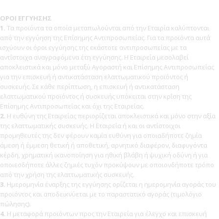
ΟΡΟΙ ΕΓΓΥΗΣΗΣ
1.
Τα προϊόντα τα οποία μεταπωλούνται από την Εταιρία καλύπτονται
από την εγγύηση της Επίσημης Αντιπροσωπείας. Για τα προϊόντα αυτά
ισχύουν οι όροι εγγύησης της εκάστοτε αντιπροσωπείας με τα
αντίστοιχα αναγραφόμενα έτη εγγύησης. Η Εταιρεία μεσολαβεί
αποκλειστικά και μόνο μεταξύ Αγοραστή και Επίσημης Αντιπροσωπείας
για την επισκευή ή αντικατάσταση ελαττωματικού προϊόντος ή
συσκευής. Σε κάθε περίπτωση, η επισκευή ή αντικατάσταση
ελαττωματικού προϊόντος ή συσκευής υπόκειται στην κρίση της
Επίσημης Αντιπροσωπείας και όχι της Εταιρείας.
2.
Η ευθύνη της Εταιρείας περιορίζεται αποκλειστικά και μόνο στην αξία
της ελαττωματικής συσκευής. Η Εταιρεία ή και οι αντίστοιχοι
προμηθευτές της δεν φέρουν καμία ευθύνη για οποιαδήποτε ζημία
άμεση ή έμμεση θετική ή αποθετική, αρνητικό διαφέρον, διαφυγόντα
κέρδη, χρηματική ικανοποίηση για ηθική βλάβη ή ψυχική οδύνη ή για
οποιεσδήποτε άλλες ζημιές τυχόν προκύψουν με οποιονδήποτε τρόπο
από την χρήση της ελαττωματικής συσκευής.
3.
Ημερομηνία έναρξης της εγγύησης ορίζεται η ημερομηνία αγοράς του
προϊόντος και αποδεικνύεται με το παραστατικό αγοράς (τιμολόγιο
πώλησης).
4.
Η μεταφορά προϊόντων προς την Εταιρεία για έλεγχο και επισκευή