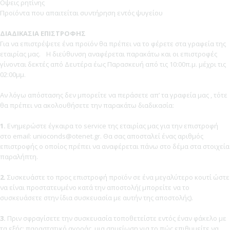
Οψεις ρητίνης
Προϊόντα που απαιτείται συντήρηση εντός ψυγείου
ΔΙΑΔΙΚΑΣΙΑ ΕΠΙΣΤΡΟΦΗΣ
Για να επιστρέψετε ένα προϊόν θα πρέπει να το φέρετε στα γραφεία της
εταιρίας μας. Η διεύθυνση αναφέρεται παρακάτω και οι επιστροφές
γίνονται δεκτές από Δευτέρα έως Παρασκευή από τις 10:00π.μ. μέχρι τις
02:00μμ.
Αν λόγω απόστασης δεν μπορείτε να περάσετε απ’ τα γραφεία μας , τότε
θα πρέπει να ακολουθήσετε την παρακάτω διαδικασία:
1.
Ενημερώστε έγκαιρα το service της εταιρίας μας για την επιστροφή
στο email: unioconds@otenet.gr. Θα σας αποσταλεί ένας αριθμός
επιστροφής ο οποίος πρέπει να αναφέρεται πάνω στο δέμα στα στοιχεία
παραλήπτη.
2.
Συσκευάστε το προς επιστροφή προϊόν σε ένα μεγαλύτερο κουτί ώστε
να είναι προστατευμένο κατά την αποστολή( μπορείτε να το
συσκευάσετε στην ίδια συσκευασία με αυτήν της αποστολής).
3.
Πριν σφραγίσετε την συσκευασία τοποθετείστε εντός έναν φάκελο με
τα εξής: παραστατικό αγοράς, μια σημείωση για το πώς επιθυμείτε να