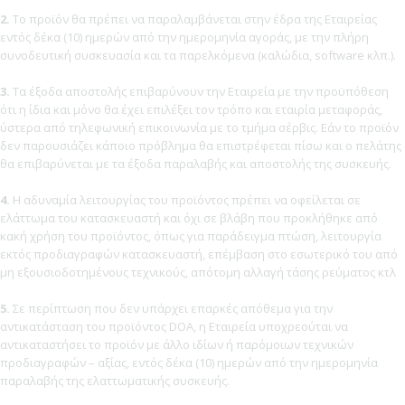
2.
Το προϊόν θα πρέπει να παραλαμβάνεται στην έδρα της Εταιρείας
εντός δέκα (10) ημερών από την ημερομηνία αγοράς, με την πλήρη
συνοδευτική συσκευασία και τα παρελκόμενα (καλώδια, software κλπ.).
3.
Τα έξοδα αποστολής επιβαρύνουν την Εταιρεία με την προϋπόθεση
ότι η ίδια και μόνο θα έχει επιλέξει τον τρόπο και εταιρία μεταφοράς,
ύστερα από τηλεφωνική επικοινωνία με το τμήμα σέρβις. Εάν το προϊόν
δεν παρουσιάζει κάποιο πρόβλημα θα επιστρέφεται πίσω και ο πελάτης
θα επιβαρύνεται με τα έξοδα παραλαβής και αποστολής της συσκευής.
4.
Η αδυναμία λειτουργίας του προϊόντος πρέπει να οφείλεται σε
ελάττωμα του κατασκευαστή και όχι σε βλάβη που προκλήθηκε από
κακή χρήση του προϊόντος, όπως για παράδειγμα πτώση, λειτουργία
εκτός προδιαγραφών κατασκευαστή, επέμβαση στο εσωτερικό του από
μη εξουσιοδοτημένους τεχνικούς, απότομη αλλαγή τάσης ρεύματος κτλ
5.
Σε περίπτωση που δεν υπάρχει επαρκές απόθεμα για την
αντικατάσταση του προϊόντος DOA, η Εταιρεία υποχρεούται να
αντικαταστήσει το προϊόν με άλλο ιδίων ή παρόμοιων τεχνικών
προδιαγραφών – αξίας, εντός δέκα (10) ημερών από την ημερομηνία
παραλαβής της ελαττωματικής συσκευής.