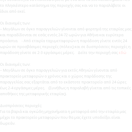
το πλησιέστερο κατάστημα της περιοχής σας και να το παραλάβετε οι
ίδιοι από εκεί.
Οι διανομές των:
– Μεγάλων σε όγκο παραγγελιών γίνονται από φορτηγά της εταιρίας μας
και παραδίδονται σε εσάς εντός 24-72 ωρών για Αθήνα και ευρύτερα
προάστια. - Από εταιρία ταχυμεταφορών η παράδοση γίνετε εντός 24
ωρών σε προσβάσιμες περιοχές (πόλεις) και σε δυσπρόσιτες περιοχές η
παράδοση γίνετε σε 2-3 εργάσιμες μέρες. Δείτε την περιοχή σας
εδώ
Οι διανομές των:
– Μεγάλων σε όγκο παραγγελιών για εκτός Αθηνών γίνονται από
πρακτορείο μεταφορών o χρόνος και ο χώρος παράδοσης της
παραγγελίας σας εξαρτάται από το εκάστοτε πρακτορείο από 24 ώρες
έως 2-4 εργάσιμες μέρες. (Συνήθως η παραλαβή γίνεται από τις τοπικές
αποθήκες της μεταφορικής εταιρίας).
Δυσπρόσιτες περιοχές:
Για τα βαριά και ογκώδη μηχανήματα η μεταφορά από την εταιρία μας
μέχρι το πρακτορείο μεταφορών που θα μας έχετε υποδείξει είναι
δωρεάν.