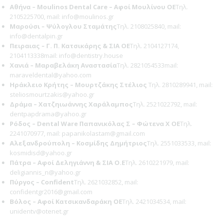
Αθήνα – Moulinos Dental Care – Aφοί Μουλίνου ΟΕ
Τηλ.
2105225700, mail: info@moulinos.gr
Μαρούσι – Ψύλογλου Σταμάτης
Τηλ. 2108025840, mail:
info@dentalpin.gr
Πειραιας – Γ. Π. Κατσικάρης & ΣΙΑ ΟΕ
Τηλ. 2104127174,
2104113338mail: info@dentistry.house
Χανιά – Μαραβελάκη Αναστασία
Τηλ. 2821054533mail:
maraveldental@yahoo.com
Ηράκλειο Κρήτης – Μουρτζάκης Στέλιος
Τηλ. 2810289941, mail:
steliosmourtzakis@yahoo.gr
Δράμα – Χατζηιωάννης Χαράλαμπος
Τηλ. 2521022792, mail:
dentpapdrama@yahoo.gr
Ρόδος – Dental Ware Παπανικόλας Σ – Φώτενα Χ ΟΕ
Τηλ.
2241070977, mail: papanikolastam@gmail.com
Αλεξανδρούπολη – Κοσμίδης Δημήτριος
Τηλ. 2551033533, mail:
kosmidisd@yahoo.gr
Πάτρα – Αφοί Δεληγιάννη & ΣΙΑ Ο.Ε
Τηλ. 2610221979, mail:
deligiannis_n@yahoo.gr
Πύργος – Confident
Τηλ. 2621032852, mail:
confidentgr2016@gmail.com
Βόλος – Αφοί Κατσικανδαράκη ΟΕ
Τηλ. 2421034534, mail:
unidentv@otenet.gr