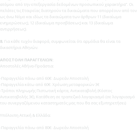
ατόμου από την επεξεργασία δεδομένων προσωπικού χαρακτήρα”. Οι
πελάτες τις Εταιρείας διατηρούν τα δικαιώματα που απορρέουν από τον
ως άνω Νόμο και ιδίως τα δικαιώματα των άρθρων 11 (δικαίωμα
ενημερώσεως), 12 (δικαίωμα προσβάσεως) και 13 (δικαίωμα
αντιρρήσεως).
8.
Για κάθε τυχόν διαφορά, συμφωνείται ότι αρμόδια θα είναι τα
δικαστήρια Αθηνών.
ΑΠΟΣΤΟΛΗ ΠΑΡΑΓΓΕΛΙΩΝ:
Αποστολές Αθήνα-Προάστια:
-Παραγγελία πάνω από 60€: Δωρεάν Αποστολή
-Παραγγελία κάτω από 60€: Χρέωση μεταφορικών 3€
-Τρόποι πληρωμής Πιστωτική κάρτα, Αντικαταβολή (Κόστος
Αντικαταβολής 3€), Κατάθεση σε τραπεζικό λογαριασμό (σε λογαριασμό
του συνεργαζόμενου καταστηματός μας που θα σας εξυπηρετήσει)
Υπόλοιπη Αττική & Ελλάδα:
-Παραγγελία πάνω από 80€: Δωρεάν Αποστολή