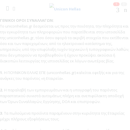
1
0
ΓΕΝΙΚΟΙ ΟΡΟΙ ΣΥΝΑΛΛΑΓΩΝ:
To uniconhellas.gr δεσμεύεται ως προς την ποιότητα, την πληρότητα και
την εγκυρότητα των πληροφοριών που παρατίθενται στην ιστοσελίδα
της uniconhellas.gr, τόσο όσον αφορά τα ακριβή στοιχεία που εκτίθενται
όσο και των παρεχομένων, από το ηλεκτρονικό κατάστημα της,
υπηρεσιών, υπό την επιφύλαξη τυχόν τεχνικών ή τυπογραφικών λαθών,
που δεν μπορούν να προβλεφθούν ή έχουν προκύψει ακούσια ή
διακοπών λειτουργίας της ιστοσελίδας εκ λόγων ανωτέρας βίας.
1.
Η ΓΙΟΥΝΙΚΟΝ ΕΛΛΑΣ ΕΠΕ (uniconhellas.gr) καλείται εφεξής και για της
ανάγκες του παρόντος «η Εταιρεία».
2.
Η παραλαβή των εμπορευμάτων και η υπογραφή του παρόντος
παραστατικού συνιστά αυτομάτως πλήρη και ανεπιφύλακτη αποδοχή
των Όρων Συναλλαγών, Εγγύησης, DOA και επιστροφών.
3.
Τα πωλούμενα προϊόντα παραμένουν στην κυριότητα της Εταιρείας
μέχρι πλήρους εξοφλήσεως τους.