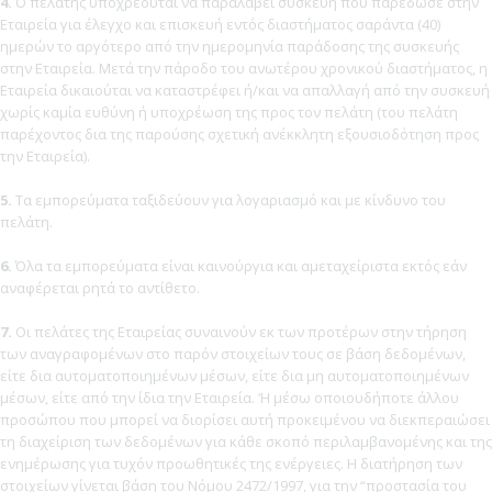
4.
Ο πελάτης υποχρεούται να παραλάβει συσκευή που παρέδωσε στην
Εταιρεία για έλεγχο και επισκευή εντός διαστήματος σαράντα (40)
ημερών το αργότερο από την ημερομηνία παράδοσης της συσκευής
στην Εταιρεία. Μετά την πάροδο του ανωτέρου χρονικού διαστήματος, η
Εταιρεία δικαιούται να καταστρέφει ή/και να απαλλαγή από την συσκευή
χωρίς καμία ευθύνη ή υποχρέωση της προς τον πελάτη (του πελάτη
παρέχοντος δια της παρούσης σχετική ανέκκλητη εξουσιοδότηση προς
την Εταιρεία).
5.
Τα εμπορεύματα ταξιδεύουν για λογαριασμό και με κίνδυνο του
πελάτη.
6.
Όλα τα εμπορεύματα είναι καινούργια και αμεταχείριστα εκτός εάν
αναφέρεται ρητά το αντίθετο.
7.
Οι πελάτες της Εταιρείας συναινούν εκ των προτέρων στην τήρηση
των αναγραφομένων στο παρόν στοιχείων τους σε βάση δεδομένων,
είτε δια αυτοματοποιημένων μέσων, είτε δια μη αυτοματοποιημένων
μέσων, είτε από την ίδια την Εταιρεία. ‘Η μέσω οποιουδήποτε άλλου
προσώπου που μπορεί να διορίσει αυτή προκειμένου να διεκπεραιώσει
τη διαχείριση των δεδομένων για κάθε σκοπό περιλαμβανομένης και της
ενημέρωσης για τυχόν προωθητικές της ενέργειες. Η διατήρηση των
στοιχείων γίνεται βάση του Νόμου 2472/1997, για την “προστασία του