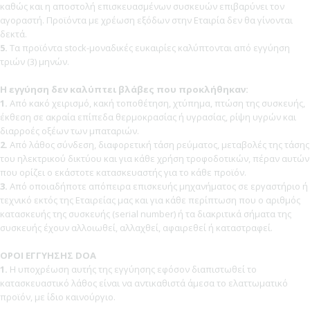
καθώς και η αποστολή επισκευασμένων συσκευών επιβαρύνει τον
αγοραστή. Προϊόντα με χρέωση εξόδων στην Εταιρία δεν θα γίνονται
δεκτά.
5.
Τα προϊόντα stock-μοναδικές ευκαιρίες καλύπτονται από εγγύηση
τριών (3) μηνών.
Η εγγύηση δεν καλύπτει βλάβες που προκλήθηκαν:
1.
Από κακό χειρισμό, κακή τοποθέτηση, χτύπημα, πτώση της συσκευής,
έκθεση σε ακραία επίπεδα θερμοκρασίας ή υγρασίας, ρίψη υγρών και
διαρροές οξέων των μπαταριών.
2.
Από λάθος σύνδεση, διαφορετική τάση ρεύματος, μεταβολές της τάσης
του ηλεκτρικού δικτύου και για κάθε χρήση τροφοδοτικών, πέραν αυτών
που ορίζει ο εκάστοτε κατασκευαστής για το κάθε προϊόν.
3.
Από οποιαδήποτε απόπειρα επισκευής μηχανήματος σε εργαστήριο ή
τεχνικό εκτός της Εταιρείας μας και για κάθε περίπτωση που ο αριθμός
κατασκευής της συσκευής (serial number) ή τα διακριτικά σήματα της
συσκευής έχουν αλλοιωθεί, αλλαχθεί, αφαιρεθεί ή καταστραφεί.
ΟΡΟΙ ΕΓΓΥΗΣΗΣ DOA
1.
Η υποχρέωση αυτής της εγγύησης εφόσον διαπιστωθεί το
κατασκευαστικό λάθος είναι να αντικαθιστά άμεσα το ελαττωματικό
προϊόν, με ίδιο καινούργιο.