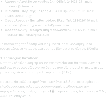
Λάρισα – Αφοί Κατσικανδαράκη ΟΕ
Τηλ. 2410531551, mail:
unidentv@otenet.gr
Ιωάννινα – Χαρίσης Πέτρος & ΣΙΑ ΟΕ
Τηλ. 2651021801, mail:
pxarisis@otenet.gr
Θεσσαλονίκη – Παπαδοπούλου Ελένη
Τηλ. 2314026146, mail:
kosmidisd@yahoo.grepapdental@gmail.com
Θεσσαλονίκη – Μουρτζάκη Μαριλένα
Τηλ. 2311271537, mail:
mourtzakimarilena@gmail.com
Το κόστος της παράδοσης διαμορφώνεται σε συνεννόηση με τα
συνεργαζόμενα καταστήματά μας που βίσκονται σε όλη την Ελλάδα.
3. Τραπεζική Κατάθεση
Μετά την ολοκλήρωση της online παραγγελίας σας θα επικοινωνήσει
μαζί σας το συνεργαζόμενο κατάστημα που εξυπηρετεί τη περιοχή σας
για να σας δώσει τον αριθμό λογαριασμού (IBAN )
H εταιρία θα εκδώσει τιμολόγιο. Τιμολόγιο εκδίδεται σε εταιρίες και
ελεύθερους επαγγελματίες εφόσον συμπληρωθούν κατά την
παραγγελία τους τα εξής στοιχεία: Επωνυμία εταιρίας, διεύθυνση, Α.Φ.Μ.,
Δ.Ο.Υ. και επάγγελμα.