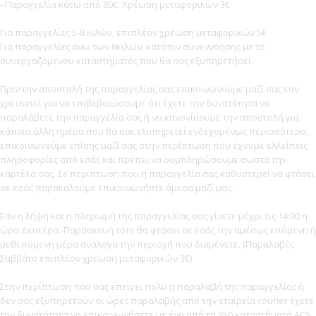
–Παραγγελία κάτω από 80€: Χρέωση μεταφορικών 3€
Για παραγγελίες 5-8 κιλών, επιπλέον χρέωση μεταφορικών 5€
Για παραγγελίες άνω των 8κιλών, κατόπιν συνεννόησης με το
συνεργαζόμενου καταστηματός που θα σας εξυπηρετήσει.
Πριν την αποστολή της παραγγελίας σας επικοινωνούμε μαζί σας εαν
χρειαστεί για να επιβεβαιώσουμε ότι έχετε την δυνατότητα να
παραλάβετε την παραγγελία σας ή να κανονίσουμε την αποστολή για
κάποια άλλη ημέρα που θα σας εξυπηρετεί ενδεχομένως περισσότερο,
επικοινωνούμε επίσης μαζί σας στην περίπτωση που έχουμε ελλείπεις
πληροφορίες από εσάς και πρέπει να συμπληρώσουμε σωστά την
καρτέλα σας. Σε περίπτωση που η παραγγελία σας καθυστερεί να φτάσει
σε εσάς παρακαλούμε επικοινωνήστε άμεσα μαζί μας.
Εάν η λήψη και η πληρωμή της παραγγελίας σας γίνετε μέχρι τις 14:00 η
ώρα Δευτέρα.-Παρασκευή τότε θα φτάσει σε εσάς την αμέσως επόμενη ή
μεθεπόμενη μέρα ανάλογα την περιοχή που διαμένετε. (Παραλαβές
Σαββάτο επιπλέον χρέωση μεταφορικών 3€)
Στην περίπτωση που σας επείγει πολύ η παραλαβή της παραγγελίας ή
δεν σας εξυπηρετούν οι ώρες παραλαβής από την εταιρεία courier έχετε
την δυνατότητα να επικοινωνήσετε με ένα από τα 350 καταστήματα ACS