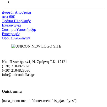
Δωρεάν Αποστολή
άνω 60€
Τρόποι Πληρωμής
Eπικοινωνία
Σύστημα Υποστήριξης
Επιστροφές
Όροι Συναλλαγών
Νικ. Πλαστήρα 41, Ν. Σμύρνη T.K. 17121
(+30) 2104828020
(+30) 2104828030
info@uniconhellas.gr
Quick menu
[nasa_menu menu="footer-menu" is_ajax="yes"]