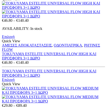
Price
€
46.80
–
€
140.40
range:
AVAILABILITY:
In stock
€46.80
through
Επιλογή
€140.40
Quick View
ΑΜΕΣΕΣ ΑΠΟΚΑΤΑΣΤΑΣΕΙΣ
,
ΟΔΟΝΤΙΑΤΡΙΚΑ
,
ΡΗΤΙΝΕΣ
FLOW
TOKUYAMA ESTELITE UNIVERSAL FLOW HIGH ΚΑΙ
ΠΡΟΣΦΟΡΑ 3+1 ΔΩΡΟ
Price
€
46.80
–
€
140.40
range:
€46.80
TOKUYAMA ESTELITE UNIVERSAL FLOW HIGH ΚΑΙ
through
ΠΡΟΣΦΟΡΑ 3+1 ΔΩΡΟ
€140.40
Επιλογή
Quick View
Price
€
29.80
–
€
89.40