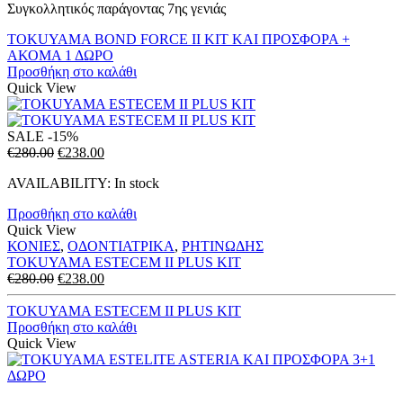
Συγκολλητικός παράγοντας 7ης γενιάς
TOKUYAMA BOND FORCE II KIT ΚΑΙ ΠΡΟΣΦΟΡΑ +
ΑΚΟΜΑ 1 ΔΩΡΟ
Προσθήκη στο καλάθι
Quick View
SALE
-15%
Original
Η
€
280.00
€
238.00
price
τρέχουσα
AVAILABILITY:
In stock
was:
τιμή
€280.00.
είναι:
Προσθήκη στο καλάθι
€238.00.
Quick View
ΚΟΝΙΕΣ
,
ΟΔΟΝΤΙΑΤΡΙΚΑ
,
ΡΗΤΙΝΩΔΗΣ
TOKUYAMA ESTECEM II PLUS KIT
Original
Η
€
280.00
€
238.00
price
τρέχουσα
was:
τιμή
TOKUYAMA ESTECEM II PLUS KIT
€280.00.
είναι:
Προσθήκη στο καλάθι
€238.00.
Quick View