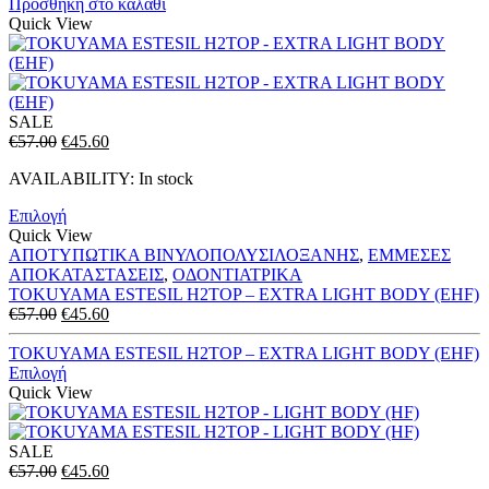
€89.00.
είναι:
Προσθήκη στο καλάθι
€71.20.
Quick View
SALE
Original
Η
€
57.00
€
45.60
price
τρέχουσα
AVAILABILITY:
In stock
was:
τιμή
€57.00.
είναι:
Επιλογή
€45.60.
Quick View
ΑΠΟΤΥΠΩΤΙΚΑ ΒΙΝΥΛΟΠΟΛΥΣΙΛΟΞΑΝΗΣ
,
ΕΜΜΕΣΕΣ
ΑΠΟΚΑΤΑΣΤΑΣΕΙΣ
,
ΟΔΟΝΤΙΑΤΡΙΚΑ
TOKUYAMA ESTESIL H2TOP – EXTRA LIGHT BODY (EHF)
Original
Η
€
57.00
€
45.60
price
τρέχουσα
was:
τιμή
TOKUYAMA ESTESIL H2TOP – EXTRA LIGHT BODY (EHF)
€57.00.
είναι:
Επιλογή
€45.60.
Quick View
SALE
Original
Η
€
57.00
€
45.60