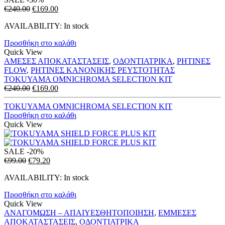
Original
Η
€
240.00
€
169.00
price
τρέχουσα
AVAILABILITY:
In stock
was:
τιμή
€240.00.
είναι:
Προσθήκη στο καλάθι
€169.00.
Quick View
ΑΜΕΣΕΣ ΑΠΟΚΑΤΑΣΤΑΣΕΙΣ
,
ΟΔΟΝΤΙΑΤΡΙΚΑ
,
ΡΗΤΙΝΕΣ
FLOW
,
ΡΗΤΙΝΕΣ ΚΑΝΟΝΙΚΗΣ ΡΕΥΣΤΟΤΗΤΑΣ
TOKUYAMA OMNICHROMA SELECTION KIT
Original
Η
€
240.00
€
169.00
price
τρέχουσα
was:
τιμή
TOKUYAMA OMNICHROMA SELECTION KIT
€240.00.
είναι:
Προσθήκη στο καλάθι
€169.00.
Quick View
SALE
-20%
Original
Η
€
99.00
€
79.20
price
τρέχουσα
AVAILABILITY:
In stock
was:
τιμή
€99.00.
είναι:
Προσθήκη στο καλάθι
€79.20.
Quick View
ΑΝΑΓΟΜΩΣΗ – ΑΠΑΙΥΕΣΘΗΤΟΠΟΙΗΣΗ
,
ΕΜΜΕΣΕΣ
ΑΠΟΚΑΤΑΣΤΑΣΕΙΣ
,
ΟΔΟΝΤΙΑΤΡΙΚΑ