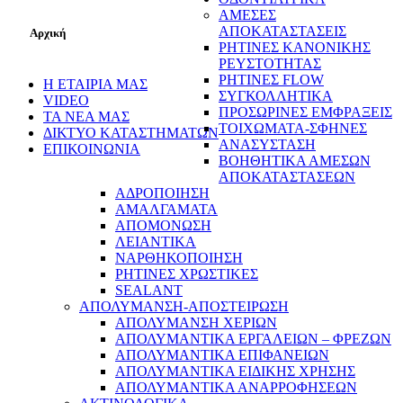
ΑΜΕΣΕΣ
ΑΠΟΚΑΤΑΣΤΑΣΕΙΣ
Αρχική
ΡΗΤΙΝΕΣ ΚΑΝΟΝΙΚΗΣ
ΡΕΥΣΤΟΤΗΤΑΣ
ΡΗΤΙΝΕΣ FLOW
Η ΕΤΑΙΡΙΑ ΜΑΣ
ΣΥΓΚΟΛΛΗΤΙΚΑ
VIDEO
ΠΡΟΣΩΡΙΝΕΣ ΕΜΦΡΑΞΕΙΣ
ΤΑ ΝΕΑ ΜΑΣ
ΤΟΙΧΩΜΑΤΑ-ΣΦΗΝΕΣ
ΔΙΚΤΥΟ ΚΑΤΑΣΤΗΜΑΤΩΝ
ΑΝΑΣΥΣΤΑΣΗ
ΕΠΙΚΟΙΝΩΝΙΑ
ΒΟΗΘΗΤΙΚΑ ΑΜΕΣΩΝ
ΑΠΟΚΑΤΑΣΤΑΣΕΩΝ
ΑΔΡΟΠΟΙΗΣΗ
ΑΜΑΛΓΑΜΑΤΑ
ΑΠΟΜΟΝΩΣΗ
ΛΕΙΑΝΤΙΚΑ
ΝΑΡΘΗΚΟΠΟΙΗΣΗ
ΡΗΤΙΝΕΣ ΧΡΩΣΤΙΚΕΣ
SEALANT
ΑΠΟΛΥΜΑΝΣΗ-ΑΠΟΣΤΕΙΡΩΣΗ
ΑΠΟΛΥΜΑΝΣΗ ΧΕΡΙΩΝ
ΑΠΟΛΥΜΑΝΤΙΚΑ ΕΡΓΑΛΕΙΩΝ – ΦΡΕΖΩΝ
ΑΠΟΛΥΜΑΝΤΙΚΑ ΕΠΙΦΑΝΕΙΩΝ
ΑΠΟΛΥΜΑΝΤΙΚΑ ΕΙΔΙΚΗΣ ΧΡΗΣΗΣ
ΑΠΟΛΥΜΑΝΤΙΚΑ ΑΝΑΡΡΟΦΗΣΕΩΝ