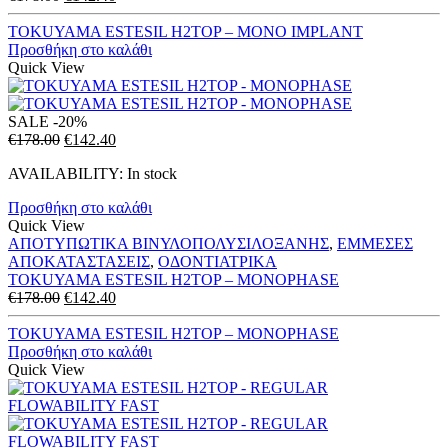
price
τρέχουσα
was:
τιμή
TOKUYAMA ESTESIL H2TOP – MONO IMPLANT
€178.00.
είναι:
Προσθήκη στο καλάθι
€142.40.
Quick View
SALE
-20%
Original
Η
€
178.00
€
142.40
price
τρέχουσα
AVAILABILITY:
In stock
was:
τιμή
€178.00.
είναι:
Προσθήκη στο καλάθι
€142.40.
Quick View
ΑΠΟΤΥΠΩΤΙΚΑ ΒΙΝΥΛΟΠΟΛΥΣΙΛΟΞΑΝΗΣ
,
ΕΜΜΕΣΕΣ
ΑΠΟΚΑΤΑΣΤΑΣΕΙΣ
,
ΟΔΟΝΤΙΑΤΡΙΚΑ
TOKUYAMA ESTESIL H2TOP – MONOPHASE
Original
Η
€
178.00
€
142.40
price
τρέχουσα
was:
τιμή
TOKUYAMA ESTESIL H2TOP – MONOPHASE
€178.00.
είναι:
Προσθήκη στο καλάθι
€142.40.
Quick View