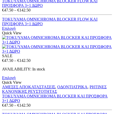
TOKUYAMA OMNICHROMA BLOCKER FLOW ΚΑΙ
ΠΡΟΣΦΟΡΑ 3+1 ΔΩΡΟ
Price
€
47.50
–
€
142.50
range:
€47.50
TOKUYAMA OMNICHROMA BLOCKER FLOW ΚΑΙ
through
ΠΡΟΣΦΟΡΑ 3+1 ΔΩΡΟ
€142.50
Επιλογή
Quick View
SALE
Price
€
47.50
–
€
142.50
range:
AVAILABILITY:
In stock
€47.50
through
Επιλογή
€142.50
Quick View
ΑΜΕΣΕΣ ΑΠΟΚΑΤΑΣΤΑΣΕΙΣ
,
ΟΔΟΝΤΙΑΤΡΙΚΑ
,
ΡΗΤΙΝΕΣ
ΚΑΝΟΝΙΚΗΣ ΡΕΥΣΤΟΤΗΤΑΣ
TOKUYAMA OMNICHROMA BLOCKER ΚΑΙ ΠΡΟΣΦΟΡΑ
3+1 ΔΩΡΟ
Price
€
47.50
–
€
142.50
range: