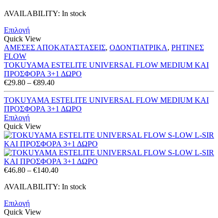
range:
AVAILABILITY:
In stock
€29.80
through
Επιλογή
€89.40
Quick View
ΑΜΕΣΕΣ ΑΠΟΚΑΤΑΣΤΑΣΕΙΣ
,
ΟΔΟΝΤΙΑΤΡΙΚΑ
,
ΡΗΤΙΝΕΣ
FLOW
TOKUYAMA ESTELITE UNIVERSAL FLOW MEDIUM ΚΑΙ
ΠΡΟΣΦΟΡΑ 3+1 ΔΩΡΟ
Price
€
29.80
–
€
89.40
range:
€29.80
TOKUYAMA ESTELITE UNIVERSAL FLOW MEDIUM ΚΑΙ
through
ΠΡΟΣΦΟΡΑ 3+1 ΔΩΡΟ
€89.40
Επιλογή
Quick View
Price
€
46.80
–
€
140.40
range:
AVAILABILITY:
In stock
€46.80
through
Επιλογή
€140.40
Quick View