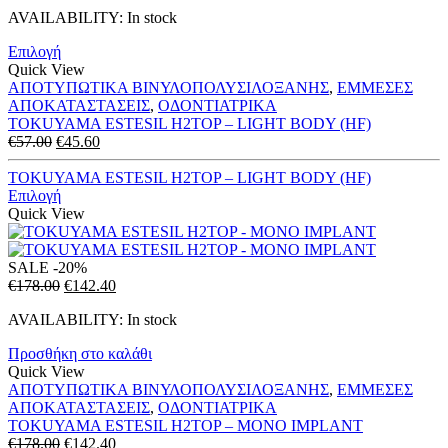
price
τρέχουσα
AVAILABILITY:
In stock
was:
τιμή
€57.00.
είναι:
Επιλογή
€45.60.
Quick View
ΑΠΟΤΥΠΩΤΙΚΑ ΒΙΝΥΛΟΠΟΛΥΣΙΛΟΞΑΝΗΣ
,
ΕΜΜΕΣΕΣ
ΑΠΟΚΑΤΑΣΤΑΣΕΙΣ
,
ΟΔΟΝΤΙΑΤΡΙΚΑ
TOKUYAMA ESTESIL H2TOP – LIGHT BODY (HF)
Original
Η
€
57.00
€
45.60
price
τρέχουσα
was:
τιμή
TOKUYAMA ESTESIL H2TOP – LIGHT BODY (HF)
€57.00.
είναι:
Επιλογή
€45.60.
Quick View
SALE
-20%
Original
Η
€
178.00
€
142.40
price
τρέχουσα
AVAILABILITY:
In stock
was:
τιμή
€178.00.
είναι:
Προσθήκη στο καλάθι
€142.40.
Quick View
ΑΠΟΤΥΠΩΤΙΚΑ ΒΙΝΥΛΟΠΟΛΥΣΙΛΟΞΑΝΗΣ
,
ΕΜΜΕΣΕΣ
ΑΠΟΚΑΤΑΣΤΑΣΕΙΣ
,
ΟΔΟΝΤΙΑΤΡΙΚΑ
TOKUYAMA ESTESIL H2TOP – MONO IMPLANT
Original
Η
€
178.00
€
142.40