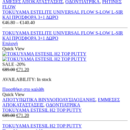
ΑΜΕΣΕΣ ΑΠΟΚΑΤΑΣΤΑΣΕΙΣ
,
ΟΔΟΝΤΙΑΤΡΙΚΑ
,
ΡΗΤΙΝΕΣ
FLOW
TOKUYAMA ESTELITE UNIVERSAL FLOW S-LOW L-SIR
ΚΑΙ ΠΡΟΣΦΟΡΑ 3+1 ΔΩΡΟ
Price
€
46.80
–
€
140.40
range:
€46.80
TOKUYAMA ESTELITE UNIVERSAL FLOW S-LOW L-SIR
through
ΚΑΙ ΠΡΟΣΦΟΡΑ 3+1 ΔΩΡΟ
€140.40
Επιλογή
Quick View
SALE
-20%
Original
Η
€
89.00
€
71.20
price
τρέχουσα
AVAILABILITY:
In stock
was:
τιμή
€89.00.
είναι:
Προσθήκη στο καλάθι
€71.20.
Quick View
ΑΠΟΤΥΠΩΤΙΚΑ ΒΙΝΥΛΟΠΟΛΥΣΙΛΟΞΑΝΗΣ
,
ΕΜΜΕΣΕΣ
ΑΠΟΚΑΤΑΣΤΑΣΕΙΣ
,
ΟΔΟΝΤΙΑΤΡΙΚΑ
TOKUYAMA ESTESIL H2 TOP PUTTY
Original
Η
€
89.00
€
71.20
price
τρέχουσα
was:
τιμή
TOKUYAMA ESTESIL H2 TOP PUTTY