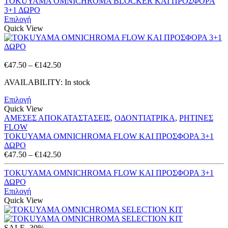
€47.50
TOKUYAMA OMNICHROMA BLOCKER ΚΑΙ ΠΡΟΣΦΟΡΑ
through
3+1 ΔΩΡΟ
€142.50
Επιλογή
Quick View
Price
€
47.50
–
€
142.50
range:
AVAILABILITY:
In stock
€47.50
through
Επιλογή
€142.50
Quick View
ΑΜΕΣΕΣ ΑΠΟΚΑΤΑΣΤΑΣΕΙΣ
,
ΟΔΟΝΤΙΑΤΡΙΚΑ
,
ΡΗΤΙΝΕΣ
FLOW
TOKUYAMA OMNICHROMA FLOW ΚΑΙ ΠΡΟΣΦΟΡΑ 3+1
ΔΩΡΟ
Price
€
47.50
–
€
142.50
range:
€47.50
TOKUYAMA OMNICHROMA FLOW ΚΑΙ ΠΡΟΣΦΟΡΑ 3+1
through
ΔΩΡΟ
€142.50
Επιλογή
Quick View
SALE
-30%