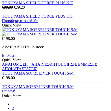
TOKUYAMA SHIELD FORCE PLUS KIT
Original
Η
€
99.00
€
79.20
price
τρέχουσα
was:
τιμή
TOKUYAMA SHIELD FORCE PLUS KIT
€99.00.
είναι:
Προσθήκη στο καλάθι
€79.20.
Quick View
€
198.00
AVAILABILITY:
In stock
Επιλογή
Quick View
ΑΝΑΓΟΜΩΣΗ – ΑΠΑΙΥΕΣΘΗΤΟΠΟΙΗΣΗ
,
ΕΜΜΕΣΕΣ
ΑΠΟΚΑΤΑΣΤΑΣΕΙΣ
TOKUYAMA SOFRELINER TOUGH S/M
€
198.00
TOKUYAMA SOFRELINER TOUGH S/M
Επιλογή
Quick View
1
2