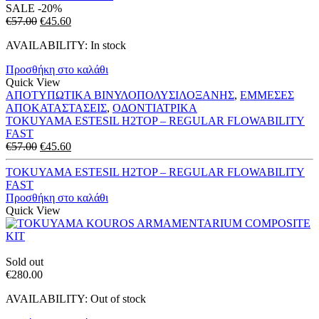
SALE
-20%
Original
Η
€
57.00
€
45.60
price
τρέχουσα
AVAILABILITY:
In stock
was:
τιμή
€57.00.
είναι:
Προσθήκη στο καλάθι
€45.60.
Quick View
ΑΠΟΤΥΠΩΤΙΚΑ ΒΙΝΥΛΟΠΟΛΥΣΙΛΟΞΑΝΗΣ
,
ΕΜΜΕΣΕΣ
ΑΠΟΚΑΤΑΣΤΑΣΕΙΣ
,
ΟΔΟΝΤΙΑΤΡΙΚΑ
TOKUYAMA ESTESIL H2TOP – REGULAR FLOWABILITY
FAST
Original
Η
€
57.00
€
45.60
price
τρέχουσα
was:
τιμή
TOKUYAMA ESTESIL H2TOP – REGULAR FLOWABILITY
€57.00.
είναι:
FAST
€45.60.
Προσθήκη στο καλάθι
Quick View
Sold out
€
280.00
AVAILABILITY:
Out of stock