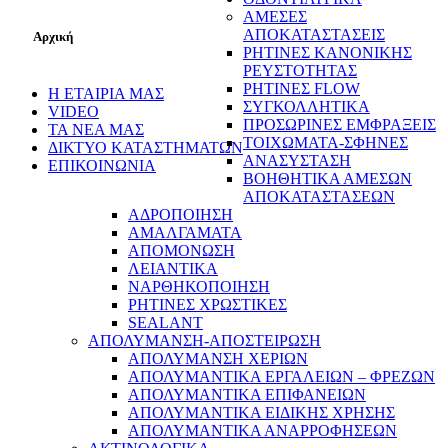
ΑΜΕΣΕΣ
ΑΠΟΚΑΤΑΣΤΑΣΕΙΣ
Αρχική
ΡΗΤΙΝΕΣ ΚΑΝΟΝΙΚΗΣ
ΡΕΥΣΤΟΤΗΤΑΣ
ΡΗΤΙΝΕΣ FLOW
Η ΕΤΑΙΡΙΑ ΜΑΣ
ΣΥΓΚΟΛΛΗΤΙΚΑ
VIDEO
ΠΡΟΣΩΡΙΝΕΣ ΕΜΦΡΑΞΕΙΣ
ΤΑ ΝΕΑ ΜΑΣ
ΤΟΙΧΩΜΑΤΑ-ΣΦΗΝΕΣ
ΔΙΚΤΥΟ ΚΑΤΑΣΤΗΜΑΤΩΝ
ΑΝΑΣΥΣΤΑΣΗ
ΕΠΙΚΟΙΝΩΝΙΑ
ΒΟΗΘΗΤΙΚΑ ΑΜΕΣΩΝ
ΑΠΟΚΑΤΑΣΤΑΣΕΩΝ
ΑΔΡΟΠΟΙΗΣΗ
ΑΜΑΛΓΑΜΑΤΑ
ΑΠΟΜΟΝΩΣΗ
ΛΕΙΑΝΤΙΚΑ
ΝΑΡΘΗΚΟΠΟΙΗΣΗ
ΡΗΤΙΝΕΣ ΧΡΩΣΤΙΚΕΣ
SEALANT
ΑΠΟΛΥΜΑΝΣΗ-ΑΠΟΣΤΕΙΡΩΣΗ
ΑΠΟΛΥΜΑΝΣΗ ΧΕΡΙΩΝ
ΑΠΟΛΥΜΑΝΤΙΚΑ ΕΡΓΑΛΕΙΩΝ – ΦΡΕΖΩΝ
ΑΠΟΛΥΜΑΝΤΙΚΑ ΕΠΙΦΑΝΕΙΩΝ
ΑΠΟΛΥΜΑΝΤΙΚΑ ΕΙΔΙΚΗΣ ΧΡΗΣΗΣ
ΑΠΟΛΥΜΑΝΤΙΚΑ ΑΝΑΡΡΟΦΗΣΕΩΝ