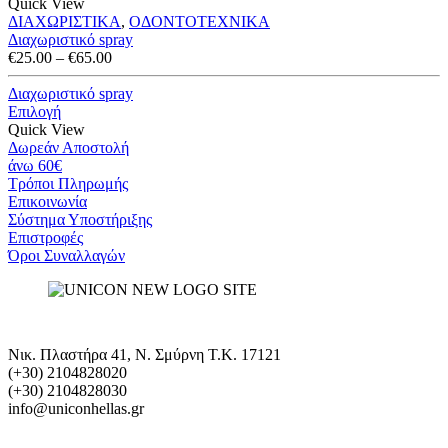
Quick View
ΔΙΑΧΩΡΙΣΤΙΚΑ
,
ΟΔΟΝΤΟΤΕΧΝΙΚΑ
Διαχωριστικό spray
Price
€
25.00
–
€
65.00
range:
€25.00
Διαχωριστικό spray
through
Επιλογή
€65.00
Quick View
Δωρεάν Αποστολή
άνω 60€
Τρόποι Πληρωμής
Eπικοινωνία
Σύστημα Υποστήριξης
Επιστροφές
Όροι Συναλλαγών
Νικ. Πλαστήρα 41, Ν. Σμύρνη T.K. 17121
(+30) 2104828020
(+30) 2104828030
info@uniconhellas.gr