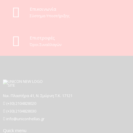
Eπικοινωνία
Σύστημα Υποστήριξης
Επιστροφές
Όροι Συναλλαγών
Νικ. Πλαστήρα 41, Ν. Σμύρνη T.K. 17121
(+30) 2104828020
(+30) 2104828030
info@uniconhellas.gr
Quick menu