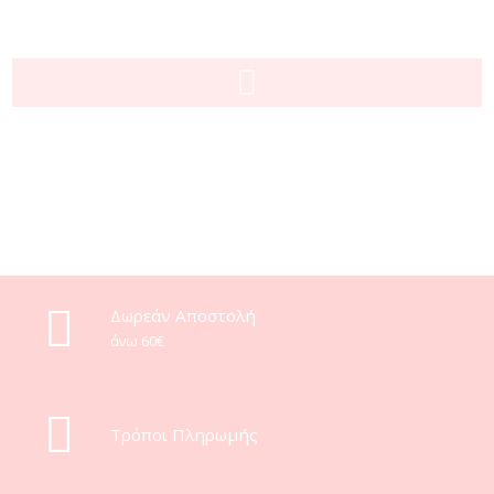
Δωρεάν Αποστολή
άνω 60€
Τρόποι Πληρωμής