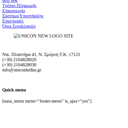
άνω 60€
Τρόποι Πληρωμής
Eπικοινωνία
Σύστημα Υποστήριξης
Επιστροφές
Όροι Συναλλαγών
Νικ. Πλαστήρα 41, Ν. Σμύρνη T.K. 17121
(+30) 2104828020
(+30) 2104828030
info@uniconhellas.gr
Quick menu
[nasa_menu menu="footer-menu" is_ajax="yes"]