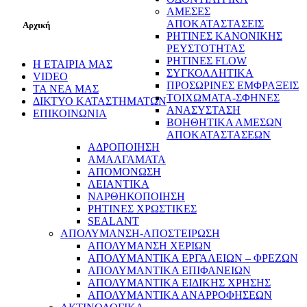
ΑΜΕΣΕΣ
ΑΠΟΚΑΤΑΣΤΑΣΕΙΣ
Αρχική
ΡΗΤΙΝΕΣ ΚΑΝΟΝΙΚΗΣ
ΡΕΥΣΤΟΤΗΤΑΣ
ΡΗΤΙΝΕΣ FLOW
Η ΕΤΑΙΡΙΑ ΜΑΣ
ΣΥΓΚΟΛΛΗΤΙΚΑ
VIDEO
ΠΡΟΣΩΡΙΝΕΣ ΕΜΦΡΑΞΕΙΣ
ΤΑ ΝΕΑ ΜΑΣ
ΤΟΙΧΩΜΑΤΑ-ΣΦΗΝΕΣ
ΔΙΚΤΥΟ ΚΑΤΑΣΤΗΜΑΤΩΝ
ΑΝΑΣΥΣΤΑΣΗ
ΕΠΙΚΟΙΝΩΝΙΑ
ΒΟΗΘΗΤΙΚΑ ΑΜΕΣΩΝ
ΑΠΟΚΑΤΑΣΤΑΣΕΩΝ
ΑΔΡΟΠΟΙΗΣΗ
ΑΜΑΛΓΑΜΑΤΑ
ΑΠΟΜΟΝΩΣΗ
ΛΕΙΑΝΤΙΚΑ
ΝΑΡΘΗΚΟΠΟΙΗΣΗ
ΡΗΤΙΝΕΣ ΧΡΩΣΤΙΚΕΣ
SEALANT
ΑΠΟΛΥΜΑΝΣΗ-ΑΠΟΣΤΕΙΡΩΣΗ
ΑΠΟΛΥΜΑΝΣΗ ΧΕΡΙΩΝ
ΑΠΟΛΥΜΑΝΤΙΚΑ ΕΡΓΑΛΕΙΩΝ – ΦΡΕΖΩΝ
ΑΠΟΛΥΜΑΝΤΙΚΑ ΕΠΙΦΑΝΕΙΩΝ
ΑΠΟΛΥΜΑΝΤΙΚΑ ΕΙΔΙΚΗΣ ΧΡΗΣΗΣ
ΑΠΟΛΥΜΑΝΤΙΚΑ ΑΝΑΡΡΟΦΗΣΕΩΝ