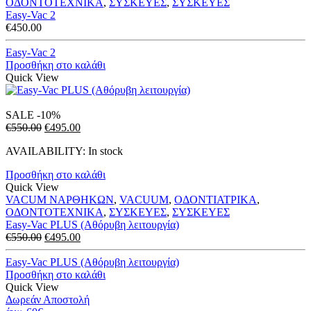
ΟΔΟΝΤΟΤΕΧΝΙΚΑ
,
ΣΥΣΚΕΥΕΣ
,
ΣΥΣΚΕΥΕΣ
Easy-Vac 2
€
450.00
Easy-Vac 2
Προσθήκη στο καλάθι
Quick View
SALE
-10%
Original
Η
€
550.00
€
495.00
price
τρέχουσα
AVAILABILITY:
In stock
was:
τιμή
€550.00.
είναι:
Προσθήκη στο καλάθι
€495.00.
Quick View
VACUM ΝΑΡΘΗΚΩΝ
,
VACUUM
,
ΟΔΟΝΤΙΑΤΡΙΚΑ
,
ΟΔΟΝΤΟΤΕΧΝΙΚΑ
,
ΣΥΣΚΕΥΕΣ
,
ΣΥΣΚΕΥΕΣ
Easy-Vac PLUS (Αθόρυβη λειτουργία)
Original
Η
€
550.00
€
495.00
price
τρέχουσα
was:
τιμή
Easy-Vac PLUS (Αθόρυβη λειτουργία)
€550.00.
είναι:
Προσθήκη στο καλάθι
€495.00.
Quick View
Δωρεάν Αποστολή