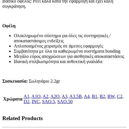
Βασικό όφελος: Ρέει καλά κατά την εφαρμογή και έχει καλή
συγκράτηση.
Οφέλη
Ολοκληρωμένο σύστημα για όλες τις συντηρητικές /
αποκαταστάσιμες ενδείξεις
Απλοποιημένος χειρισμός σε άμεσες εφαρμογές
Συμβατότητα με όλα τα καθιερωμένα συστήματα bonding
Μεγάλο εύρος αποχρώσεων για αισθητικές αποκαταστάσεις
Ιδανική στιλβωσιμότητα και ανθεκτική γυαλάδα
Συσκευασία:
Σωληνάριο 2.2gr
A1
,
A1O
,
A2
,
A2O
,
A3
,
A3.5B
,
A4
,
B1
,
B2
,
BW
,
C2
,
Χρώματα
D2
,
INC
,
SAO.5
,
SAO.50
Related Products