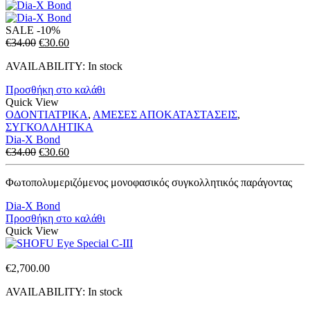
SALE
-10%
Original
Η
€
34.00
€
30.60
price
τρέχουσα
AVAILABILITY:
In stock
was:
τιμή
€34.00.
είναι:
Προσθήκη στο καλάθι
€30.60.
Quick View
ΟΔΟΝΤΙΑΤΡΙΚΑ
,
ΑΜΕΣΕΣ ΑΠΟΚΑΤΑΣΤΑΣΕΙΣ
,
ΣΥΓΚΟΛΛΗΤΙΚΑ
Dia-X Bond
Original
Η
€
34.00
€
30.60
price
τρέχουσα
was:
τιμή
Φωτοπολυμεριζόμενος μονοφασικός συγκολλητικός παράγοντας
€34.00.
είναι:
€30.60.
Dia-X Bond
Προσθήκη στο καλάθι
Quick View
€
2,700.00
AVAILABILITY:
In stock