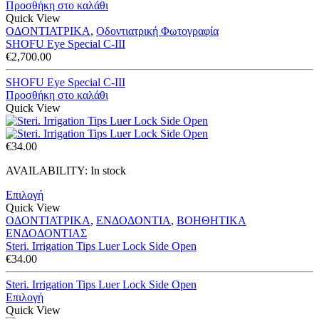
Προσθήκη στο καλάθι
Quick View
ΟΔΟΝΤΙΑΤΡΙΚΑ
,
Οδοντιατρική Φωτογραφία
SHOFU Eye Special C-III
€
2,700.00
SHOFU Eye Special C-III
Προσθήκη στο καλάθι
Quick View
€
34.00
AVAILABILITY:
In stock
Επιλογή
Quick View
ΟΔΟΝΤΙΑΤΡΙΚΑ
,
ΕΝΔΟΔΟΝΤΙΑ
,
ΒΟΗΘΗΤΙΚΑ
ΕΝΔΟΔΟΝΤΙΑΣ
Steri. Irrigation Tips Luer Lock Side Open
€
34.00
Steri. Irrigation Tips Luer Lock Side Open
Επιλογή
Quick View