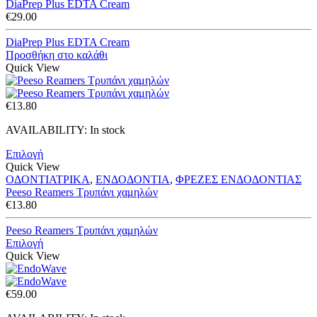
DiaPrep Plus EDTA Cream
€
29.00
DiaPrep Plus EDTA Cream
Προσθήκη στο καλάθι
Quick View
€
13.80
AVAILABILITY:
In stock
Επιλογή
Quick View
ΟΔΟΝΤΙΑΤΡΙΚΑ
,
ΕΝΔΟΔΟΝΤΙΑ
,
ΦΡΕΖΕΣ ΕΝΔΟΔΟΝΤΙΑΣ
Peeso Reamers Τρυπάνι χαμηλών
€
13.80
Peeso Reamers Τρυπάνι χαμηλών
Επιλογή
Quick View
€
59.00