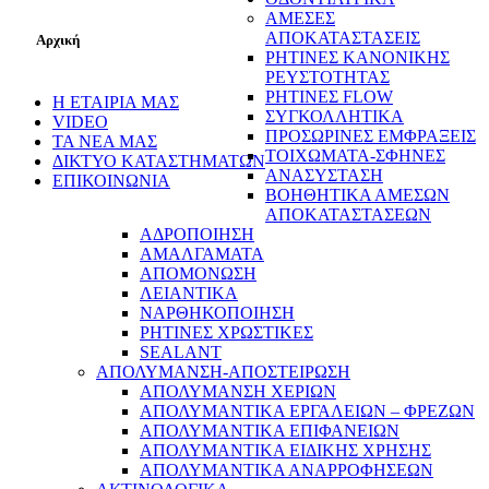
ΑΜΕΣΕΣ
ΑΠΟΚΑΤΑΣΤΑΣΕΙΣ
Αρχική
ΡΗΤΙΝΕΣ ΚΑΝΟΝΙΚΗΣ
ΡΕΥΣΤΟΤΗΤΑΣ
ΡΗΤΙΝΕΣ FLOW
Η ΕΤΑΙΡΙΑ ΜΑΣ
ΣΥΓΚΟΛΛΗΤΙΚΑ
VIDEO
ΠΡΟΣΩΡΙΝΕΣ ΕΜΦΡΑΞΕΙΣ
ΤΑ ΝΕΑ ΜΑΣ
ΤΟΙΧΩΜΑΤΑ-ΣΦΗΝΕΣ
ΔΙΚΤΥΟ ΚΑΤΑΣΤΗΜΑΤΩΝ
ΑΝΑΣΥΣΤΑΣΗ
ΕΠΙΚΟΙΝΩΝΙΑ
ΒΟΗΘΗΤΙΚΑ ΑΜΕΣΩΝ
ΑΠΟΚΑΤΑΣΤΑΣΕΩΝ
ΑΔΡΟΠΟΙΗΣΗ
ΑΜΑΛΓΑΜΑΤΑ
ΑΠΟΜΟΝΩΣΗ
ΛΕΙΑΝΤΙΚΑ
ΝΑΡΘΗΚΟΠΟΙΗΣΗ
ΡΗΤΙΝΕΣ ΧΡΩΣΤΙΚΕΣ
SEALANT
ΑΠΟΛΥΜΑΝΣΗ-ΑΠΟΣΤΕΙΡΩΣΗ
ΑΠΟΛΥΜΑΝΣΗ ΧΕΡΙΩΝ
ΑΠΟΛΥΜΑΝΤΙΚΑ ΕΡΓΑΛΕΙΩΝ – ΦΡΕΖΩΝ
ΑΠΟΛΥΜΑΝΤΙΚΑ ΕΠΙΦΑΝΕΙΩΝ
ΑΠΟΛΥΜΑΝΤΙΚΑ ΕΙΔΙΚΗΣ ΧΡΗΣΗΣ
ΑΠΟΛΥΜΑΝΤΙΚΑ ΑΝΑΡΡΟΦΗΣΕΩΝ