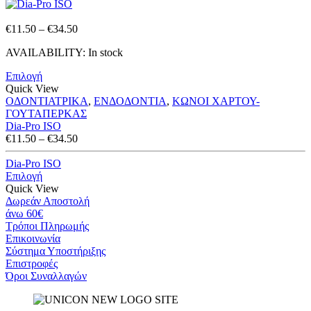
Price
€
11.50
–
€
34.50
range:
AVAILABILITY:
In stock
€11.50
through
Επιλογή
€34.50
Quick View
ΟΔΟΝΤΙΑΤΡΙΚΑ
,
ΕΝΔΟΔΟΝΤΙΑ
,
ΚΩΝΟΙ ΧΑΡΤΟΥ-
ΓΟΥΤΑΠΕΡΚΑΣ
Dia-Pro ISO
Price
€
11.50
–
€
34.50
range:
€11.50
Dia-Pro ISO
through
Επιλογή
€34.50
Quick View
Δωρεάν Αποστολή
άνω 60€
Τρόποι Πληρωμής
Eπικοινωνία
Σύστημα Υποστήριξης
Επιστροφές
Όροι Συναλλαγών