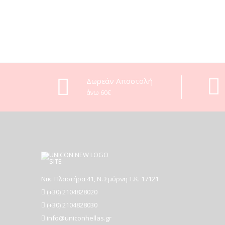
Δωρεάν Αποστολή
άνω 60€
Νικ. Πλαστήρα 41, Ν. Σμύρνη T.K. 17121
(+30) 2104828020
(+30) 2104828030
info@uniconhellas.gr