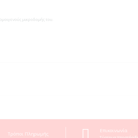
ομοιγενούς μικροδομής του.
Eπικοινωνία
Τρόποι Πληρωμής
Σύστημα Υποστήριξ