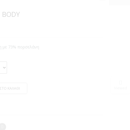
 BODY
η με 73% πορσελάνη
Viewed
ΣΤΟ ΚΑΛΑΘΙ