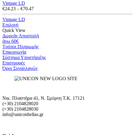
Vintage LD
Price
€
24.23
–
€
70.47
range:
€24.23
Vintage LD
through
Επιλογή
€70.47
Quick View
Δωρεάν Αποστολή
άνω 60€
Τρόποι Πληρωμής
Eπικοινωνία
Σύστημα Υποστήριξης
Επιστροφές
Όροι Συναλλαγών
Νικ. Πλαστήρα 41, Ν. Σμύρνη T.K. 17121
(+30) 2104828020
(+30) 2104828030
info@uniconhellas.gr