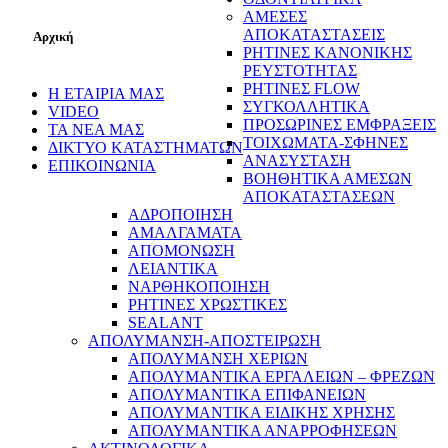
ΑΜΕΣΕΣ
ΑΠΟΚΑΤΑΣΤΑΣΕΙΣ
Αρχική
ΡΗΤΙΝΕΣ ΚΑΝΟΝΙΚΗΣ
ΡΕΥΣΤΟΤΗΤΑΣ
ΡΗΤΙΝΕΣ FLOW
Η ΕΤΑΙΡΙΑ ΜΑΣ
ΣΥΓΚΟΛΛΗΤΙΚΑ
VIDEO
ΠΡΟΣΩΡΙΝΕΣ ΕΜΦΡΑΞΕΙΣ
ΤΑ ΝΕΑ ΜΑΣ
ΤΟΙΧΩΜΑΤΑ-ΣΦΗΝΕΣ
ΔΙΚΤΥΟ ΚΑΤΑΣΤΗΜΑΤΩΝ
ΑΝΑΣΥΣΤΑΣΗ
ΕΠΙΚΟΙΝΩΝΙΑ
ΒΟΗΘΗΤΙΚΑ ΑΜΕΣΩΝ
ΑΠΟΚΑΤΑΣΤΑΣΕΩΝ
ΑΔΡΟΠΟΙΗΣΗ
ΑΜΑΛΓΑΜΑΤΑ
ΑΠΟΜΟΝΩΣΗ
ΛΕΙΑΝΤΙΚΑ
ΝΑΡΘΗΚΟΠΟΙΗΣΗ
ΡΗΤΙΝΕΣ ΧΡΩΣΤΙΚΕΣ
SEALANT
ΑΠΟΛΥΜΑΝΣΗ-ΑΠΟΣΤΕΙΡΩΣΗ
ΑΠΟΛΥΜΑΝΣΗ ΧΕΡΙΩΝ
ΑΠΟΛΥΜΑΝΤΙΚΑ ΕΡΓΑΛΕΙΩΝ – ΦΡΕΖΩΝ
ΑΠΟΛΥΜΑΝΤΙΚΑ ΕΠΙΦΑΝΕΙΩΝ
ΑΠΟΛΥΜΑΝΤΙΚΑ ΕΙΔΙΚΗΣ ΧΡΗΣΗΣ
ΑΠΟΛΥΜΑΝΤΙΚΑ ΑΝΑΡΡΟΦΗΣΕΩΝ