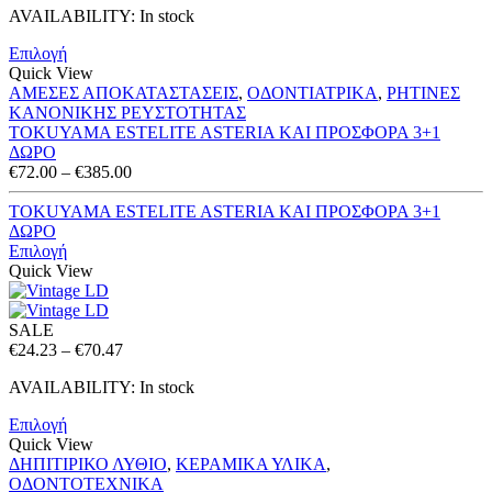
AVAILABILITY:
In stock
€72.00
through
Επιλογή
€385.00
Quick View
ΑΜΕΣΕΣ ΑΠΟΚΑΤΑΣΤΑΣΕΙΣ
,
ΟΔΟΝΤΙΑΤΡΙΚΑ
,
ΡΗΤΙΝΕΣ
ΚΑΝΟΝΙΚΗΣ ΡΕΥΣΤΟΤΗΤΑΣ
TOKUYAMA ESTELITE ASTERIA ΚΑΙ ΠΡΟΣΦΟΡΑ 3+1
ΔΩΡΟ
Price
€
72.00
–
€
385.00
range:
€72.00
TOKUYAMA ESTELITE ASTERIA ΚΑΙ ΠΡΟΣΦΟΡΑ 3+1
through
ΔΩΡΟ
€385.00
Επιλογή
Quick View
SALE
Price
€
24.23
–
€
70.47
range:
AVAILABILITY:
In stock
€24.23
through
Επιλογή
€70.47
Quick View
ΔΗΠΙΤΙΡΙΚΟ ΛΥΘΙΟ
,
ΚΕΡΑΜΙΚΑ ΥΛΙΚΑ
,
ΟΔΟΝΤΟΤΕΧΝΙΚΑ