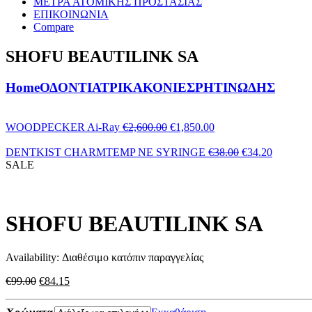
ΜΕΤΡΑ ΑΤΟΜΙΚΗΣ ΠΡΟΣΤΑΣΙΑΣ
ΕΠΙΚΟΙΝΩΝΙΑ
Compare
SHOFU BEAUTILINK SA
Home
ΟΔΟΝΤΙΑΤΡΙΚΑ
ΚΟΝΙΕΣ
ΡΗΤΙΝΩΔΗΣ
Original
Η
WOODPECKER Ai-Ray
€
2,600.00
€
1,850.00
price
τρέχουσα
was:
τιμή
Original
Η
DENTKIST CHARMTEMP NE SYRINGE
€
38.00
€
34.20
€2,600.00.
είναι:
price
τρέχουσ
SALE
€1,850.00.
was:
τιμή
€38.00.
είναι:
€34.20.
SHOFU BEAUTILINK SA
Availability:
Διαθέσιμο κατόπιν παραγγελίας
Original
Η
€
99.00
€
84.15
price
τρέχουσα
was:
τιμή