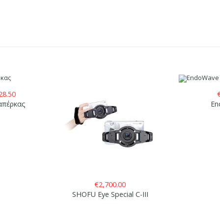
Price
28.50
range:
απέρκας
En
€9.50
through
€28.50
€
2,700.00
SHOFU Eye Special C-III