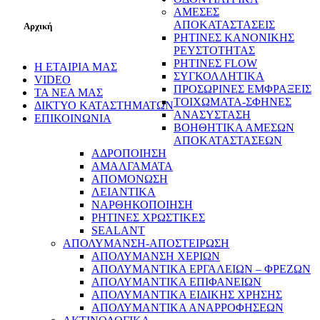
ΑΜΕΣΕΣ
ΑΠΟΚΑΤΑΣΤΑΣΕΙΣ
Αρχική
ΡΗΤΙΝΕΣ ΚΑΝΟΝΙΚΗΣ
ΡΕΥΣΤΟΤΗΤΑΣ
ΡΗΤΙΝΕΣ FLOW
Η ΕΤΑΙΡΙΑ ΜΑΣ
ΣΥΓΚΟΛΛΗΤΙΚΑ
VIDEO
ΠΡΟΣΩΡΙΝΕΣ ΕΜΦΡΑΞΕΙΣ
ΤΑ ΝΕΑ ΜΑΣ
ΤΟΙΧΩΜΑΤΑ-ΣΦΗΝΕΣ
ΔΙΚΤΥΟ ΚΑΤΑΣΤΗΜΑΤΩΝ
ΑΝΑΣΥΣΤΑΣΗ
ΕΠΙΚΟΙΝΩΝΙΑ
ΒΟΗΘΗΤΙΚΑ ΑΜΕΣΩΝ
ΑΠΟΚΑΤΑΣΤΑΣΕΩΝ
ΑΔΡΟΠΟΙΗΣΗ
ΑΜΑΛΓΑΜΑΤΑ
ΑΠΟΜΟΝΩΣΗ
ΛΕΙΑΝΤΙΚΑ
ΝΑΡΘΗΚΟΠΟΙΗΣΗ
ΡΗΤΙΝΕΣ ΧΡΩΣΤΙΚΕΣ
SEALANT
ΑΠΟΛΥΜΑΝΣΗ-ΑΠΟΣΤΕΙΡΩΣΗ
ΑΠΟΛΥΜΑΝΣΗ ΧΕΡΙΩΝ
ΑΠΟΛΥΜΑΝΤΙΚΑ ΕΡΓΑΛΕΙΩΝ – ΦΡΕΖΩΝ
ΑΠΟΛΥΜΑΝΤΙΚΑ ΕΠΙΦΑΝΕΙΩΝ
ΑΠΟΛΥΜΑΝΤΙΚΑ ΕΙΔΙΚΗΣ ΧΡΗΣΗΣ
ΑΠΟΛΥΜΑΝΤΙΚΑ ΑΝΑΡΡΟΦΗΣΕΩΝ