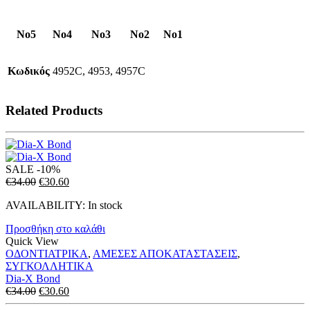
No5 No4 No3 No2 No1
Κωδικός
4952C, 4953, 4957C
Related Products
SALE
-10%
Original
Η
€
34.00
€
30.60
price
τρέχουσα
AVAILABILITY:
In stock
was:
τιμή
€34.00.
είναι:
Προσθήκη στο καλάθι
€30.60.
Quick View
ΟΔΟΝΤΙΑΤΡΙΚΑ
,
ΑΜΕΣΕΣ ΑΠΟΚΑΤΑΣΤΑΣΕΙΣ
,
ΣΥΓΚΟΛΛΗΤΙΚΑ
Dia-X Bond
Original
Η
€
34.00
€
30.60
price
τρέχουσα