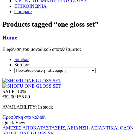
ΜΕΤΡΑ ΑΤΟΜΙΚΗΣ ΠΡΟΣΤΑΣΙΑΣ
ΕΠΙΚΟΙΝΩΝΙΑ
Compare
Products tagged “one gloss set”
Home
Εμφάνιση του μοναδικού αποτελέσματος
Sidebar
Sort by:
SALE
-10%
Original
Η
€
62.00
€
55.80
price
τρέχουσα
AVAILABILITY:
In stock
was:
τιμή
€62.00.
είναι:
Προσθήκη στο καλάθι
€55.80.
Quick View
ΑΜΕΣΕΣ ΑΠΟΚΑΤΑΣΤΑΣΕΙΣ
,
ΛΕΙΑΝΣΗ
,
ΛΕΙΑΝΤΙΚΑ
,
ΟΔΟΝ
SHOFU ONE GLOSS SET