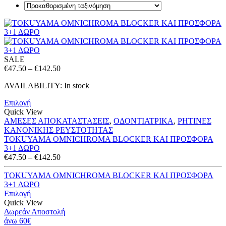
SALE
Price
€
47.50
–
€
142.50
range:
AVAILABILITY:
In stock
€47.50
through
Επιλογή
€142.50
Quick View
ΑΜΕΣΕΣ ΑΠΟΚΑΤΑΣΤΑΣΕΙΣ
,
ΟΔΟΝΤΙΑΤΡΙΚΑ
,
ΡΗΤΙΝΕΣ
ΚΑΝΟΝΙΚΗΣ ΡΕΥΣΤΟΤΗΤΑΣ
TOKUYAMA OMNICHROMA BLOCKER ΚΑΙ ΠΡΟΣΦΟΡΑ
3+1 ΔΩΡΟ
Price
€
47.50
–
€
142.50
range:
€47.50
TOKUYAMA OMNICHROMA BLOCKER ΚΑΙ ΠΡΟΣΦΟΡΑ
through
3+1 ΔΩΡΟ
€142.50
Επιλογή
Quick View
Δωρεάν Αποστολή
άνω 60€