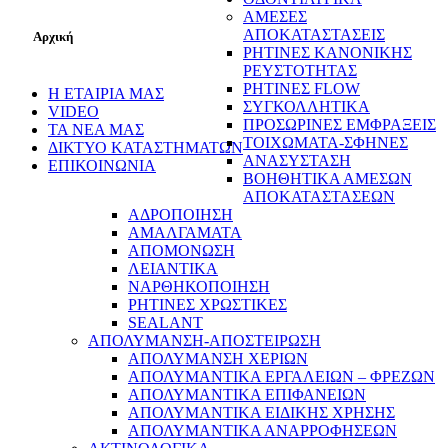
ΑΜΕΣΕΣ
ΑΠΟΚΑΤΑΣΤΑΣΕΙΣ
Αρχική
ΡΗΤΙΝΕΣ ΚΑΝΟΝΙΚΗΣ
ΡΕΥΣΤΟΤΗΤΑΣ
ΡΗΤΙΝΕΣ FLOW
Η ΕΤΑΙΡΙΑ ΜΑΣ
ΣΥΓΚΟΛΛΗΤΙΚΑ
VIDEO
ΠΡΟΣΩΡΙΝΕΣ ΕΜΦΡΑΞΕΙΣ
ΤΑ ΝΕΑ ΜΑΣ
ΤΟΙΧΩΜΑΤΑ-ΣΦΗΝΕΣ
ΔΙΚΤΥΟ ΚΑΤΑΣΤΗΜΑΤΩΝ
ΑΝΑΣΥΣΤΑΣΗ
ΕΠΙΚΟΙΝΩΝΙΑ
ΒΟΗΘΗΤΙΚΑ ΑΜΕΣΩΝ
ΑΠΟΚΑΤΑΣΤΑΣΕΩΝ
ΑΔΡΟΠΟΙΗΣΗ
ΑΜΑΛΓΑΜΑΤΑ
ΑΠΟΜΟΝΩΣΗ
ΛΕΙΑΝΤΙΚΑ
ΝΑΡΘΗΚΟΠΟΙΗΣΗ
ΡΗΤΙΝΕΣ ΧΡΩΣΤΙΚΕΣ
SEALANT
ΑΠΟΛΥΜΑΝΣΗ-ΑΠΟΣΤΕΙΡΩΣΗ
ΑΠΟΛΥΜΑΝΣΗ ΧΕΡΙΩΝ
ΑΠΟΛΥΜΑΝΤΙΚΑ ΕΡΓΑΛΕΙΩΝ – ΦΡΕΖΩΝ
ΑΠΟΛΥΜΑΝΤΙΚΑ ΕΠΙΦΑΝΕΙΩΝ
ΑΠΟΛΥΜΑΝΤΙΚΑ ΕΙΔΙΚΗΣ ΧΡΗΣΗΣ
ΑΠΟΛΥΜΑΝΤΙΚΑ ΑΝΑΡΡΟΦΗΣΕΩΝ