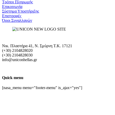
Τρόποι Πληρωμής
Eπικοινωνία
Σύστημα Υποστήριξης
Επιστροφές
Όροι Συναλλαγών
Νικ. Πλαστήρα 41, Ν. Σμύρνη T.K. 17121
(+30) 2104828020
(+30) 2104828030
info@uniconhellas.gr
Quick menu
[nasa_menu menu="footer-menu" is_ajax="yes"]