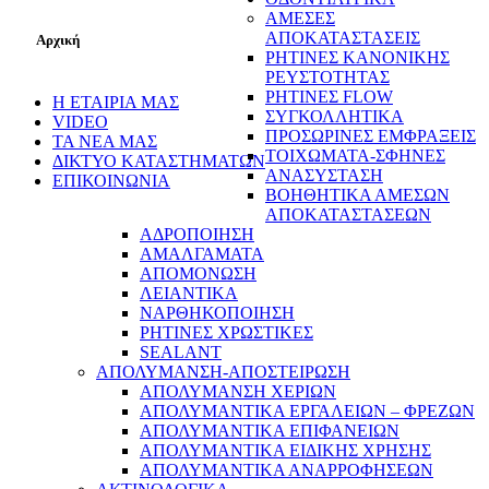
ΑΜΕΣΕΣ
ΑΠΟΚΑΤΑΣΤΑΣΕΙΣ
Αρχική
ΡΗΤΙΝΕΣ ΚΑΝΟΝΙΚΗΣ
ΡΕΥΣΤΟΤΗΤΑΣ
ΡΗΤΙΝΕΣ FLOW
Η ΕΤΑΙΡΙΑ ΜΑΣ
ΣΥΓΚΟΛΛΗΤΙΚΑ
VIDEO
ΠΡΟΣΩΡΙΝΕΣ ΕΜΦΡΑΞΕΙΣ
ΤΑ ΝΕΑ ΜΑΣ
ΤΟΙΧΩΜΑΤΑ-ΣΦΗΝΕΣ
ΔΙΚΤΥΟ ΚΑΤΑΣΤΗΜΑΤΩΝ
ΑΝΑΣΥΣΤΑΣΗ
ΕΠΙΚΟΙΝΩΝΙΑ
ΒΟΗΘΗΤΙΚΑ ΑΜΕΣΩΝ
ΑΠΟΚΑΤΑΣΤΑΣΕΩΝ
ΑΔΡΟΠΟΙΗΣΗ
ΑΜΑΛΓΑΜΑΤΑ
ΑΠΟΜΟΝΩΣΗ
ΛΕΙΑΝΤΙΚΑ
ΝΑΡΘΗΚΟΠΟΙΗΣΗ
ΡΗΤΙΝΕΣ ΧΡΩΣΤΙΚΕΣ
SEALANT
ΑΠΟΛΥΜΑΝΣΗ-ΑΠΟΣΤΕΙΡΩΣΗ
ΑΠΟΛΥΜΑΝΣΗ ΧΕΡΙΩΝ
ΑΠΟΛΥΜΑΝΤΙΚΑ ΕΡΓΑΛΕΙΩΝ – ΦΡΕΖΩΝ
ΑΠΟΛΥΜΑΝΤΙΚΑ ΕΠΙΦΑΝΕΙΩΝ
ΑΠΟΛΥΜΑΝΤΙΚΑ ΕΙΔΙΚΗΣ ΧΡΗΣΗΣ
ΑΠΟΛΥΜΑΝΤΙΚΑ ΑΝΑΡΡΟΦΗΣΕΩΝ