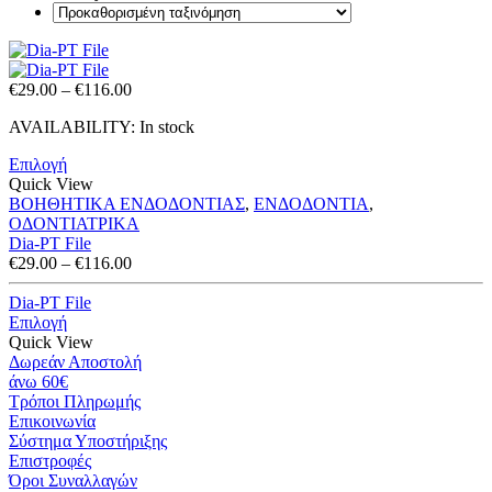
Price
€
29.00
–
€
116.00
range:
AVAILABILITY:
In stock
€29.00
through
Επιλογή
€116.00
Quick View
ΒΟΗΘΗΤΙΚΑ ΕΝΔΟΔΟΝΤΙΑΣ
,
ΕΝΔΟΔΟΝΤΙΑ
,
ΟΔΟΝΤΙΑΤΡΙΚΑ
Dia-PT File
Price
€
29.00
–
€
116.00
range:
€29.00
Dia-PT File
through
Επιλογή
€116.00
Quick View
Δωρεάν Αποστολή
άνω 60€
Τρόποι Πληρωμής
Eπικοινωνία
Σύστημα Υποστήριξης
Επιστροφές
Όροι Συναλλαγών