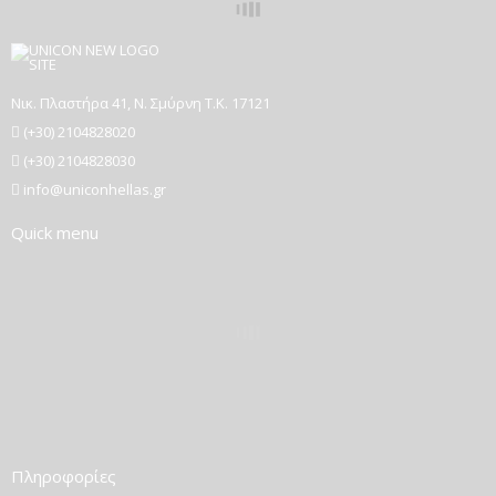
Νικ. Πλαστήρα 41, Ν. Σμύρνη T.K. 17121
(+30) 2104828020
(+30) 2104828030
info@uniconhellas.gr
Quick menu
Πληροφορίες