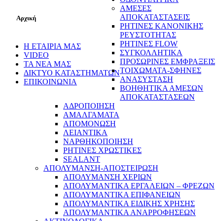
ΑΜΕΣΕΣ
ΑΠΟΚΑΤΑΣΤΑΣΕΙΣ
Αρχική
ΡΗΤΙΝΕΣ ΚΑΝΟΝΙΚΗΣ
ΡΕΥΣΤΟΤΗΤΑΣ
ΡΗΤΙΝΕΣ FLOW
Η ΕΤΑΙΡΙΑ ΜΑΣ
ΣΥΓΚΟΛΛΗΤΙΚΑ
VIDEO
ΠΡΟΣΩΡΙΝΕΣ ΕΜΦΡΑΞΕΙΣ
ΤΑ ΝΕΑ ΜΑΣ
ΤΟΙΧΩΜΑΤΑ-ΣΦΗΝΕΣ
ΔΙΚΤΥΟ ΚΑΤΑΣΤΗΜΑΤΩΝ
ΑΝΑΣΥΣΤΑΣΗ
ΕΠΙΚΟΙΝΩΝΙΑ
ΒΟΗΘΗΤΙΚΑ ΑΜΕΣΩΝ
ΑΠΟΚΑΤΑΣΤΑΣΕΩΝ
ΑΔΡΟΠΟΙΗΣΗ
ΑΜΑΛΓΑΜΑΤΑ
ΑΠΟΜΟΝΩΣΗ
ΛΕΙΑΝΤΙΚΑ
ΝΑΡΘΗΚΟΠΟΙΗΣΗ
ΡΗΤΙΝΕΣ ΧΡΩΣΤΙΚΕΣ
SEALANT
ΑΠΟΛΥΜΑΝΣΗ-ΑΠΟΣΤΕΙΡΩΣΗ
ΑΠΟΛΥΜΑΝΣΗ ΧΕΡΙΩΝ
ΑΠΟΛΥΜΑΝΤΙΚΑ ΕΡΓΑΛΕΙΩΝ – ΦΡΕΖΩΝ
ΑΠΟΛΥΜΑΝΤΙΚΑ ΕΠΙΦΑΝΕΙΩΝ
ΑΠΟΛΥΜΑΝΤΙΚΑ ΕΙΔΙΚΗΣ ΧΡΗΣΗΣ
ΑΠΟΛΥΜΑΝΤΙΚΑ ΑΝΑΡΡΟΦΗΣΕΩΝ