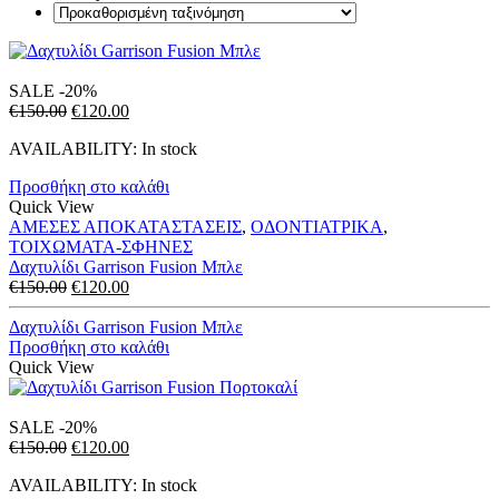
SALE
-20%
Original
Η
€
150.00
€
120.00
price
τρέχουσα
AVAILABILITY:
In stock
was:
τιμή
€150.00.
είναι:
Προσθήκη στο καλάθι
€120.00.
Quick View
ΑΜΕΣΕΣ ΑΠΟΚΑΤΑΣΤΑΣΕΙΣ
,
ΟΔΟΝΤΙΑΤΡΙΚΑ
,
ΤΟΙΧΩΜΑΤΑ-ΣΦΗΝΕΣ
Δαχτυλίδι Garrison Fusion Mπλε
Original
Η
€
150.00
€
120.00
price
τρέχουσα
was:
τιμή
Δαχτυλίδι Garrison Fusion Mπλε
€150.00.
είναι:
Προσθήκη στο καλάθι
€120.00.
Quick View
SALE
-20%
Original
Η
€
150.00
€
120.00
price
τρέχουσα
AVAILABILITY:
In stock
was:
τιμή