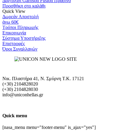
was:
τιμή
Δαχτυλίδι Garrison Fusion Πράσινο
€150.00.
είναι:
Προσθήκη στο καλάθι
€120.00.
Quick View
Δωρεάν Αποστολή
άνω 60€
Τρόποι Πληρωμής
Eπικοινωνία
Σύστημα Υποστήριξης
Επιστροφές
Όροι Συναλλαγών
Νικ. Πλαστήρα 41, Ν. Σμύρνη T.K. 17121
(+30) 2104828020
(+30) 2104828030
info@uniconhellas.gr
Quick menu
[nasa_menu menu="footer-menu" is_ajax="yes"]