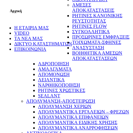
ΑΜΕΣΕΣ
ΑΠΟΚΑΤΑΣΤΑΣΕΙΣ
Αρχική
ΡΗΤΙΝΕΣ ΚΑΝΟΝΙΚΗΣ
ΡΕΥΣΤΟΤΗΤΑΣ
ΡΗΤΙΝΕΣ FLOW
Η ΕΤΑΙΡΙΑ ΜΑΣ
ΣΥΓΚΟΛΛΗΤΙΚΑ
VIDEO
ΠΡΟΣΩΡΙΝΕΣ ΕΜΦΡΑΞΕΙΣ
ΤΑ ΝΕΑ ΜΑΣ
ΤΟΙΧΩΜΑΤΑ-ΣΦΗΝΕΣ
ΔΙΚΤΥΟ ΚΑΤΑΣΤΗΜΑΤΩΝ
ΑΝΑΣΥΣΤΑΣΗ
ΕΠΙΚΟΙΝΩΝΙΑ
ΒΟΗΘΗΤΙΚΑ ΑΜΕΣΩΝ
ΑΠΟΚΑΤΑΣΤΑΣΕΩΝ
ΑΔΡΟΠΟΙΗΣΗ
ΑΜΑΛΓΑΜΑΤΑ
ΑΠΟΜΟΝΩΣΗ
ΛΕΙΑΝΤΙΚΑ
ΝΑΡΘΗΚΟΠΟΙΗΣΗ
ΡΗΤΙΝΕΣ ΧΡΩΣΤΙΚΕΣ
SEALANT
ΑΠΟΛΥΜΑΝΣΗ-ΑΠΟΣΤΕΙΡΩΣΗ
ΑΠΟΛΥΜΑΝΣΗ ΧΕΡΙΩΝ
ΑΠΟΛΥΜΑΝΤΙΚΑ ΕΡΓΑΛΕΙΩΝ – ΦΡΕΖΩΝ
ΑΠΟΛΥΜΑΝΤΙΚΑ ΕΠΙΦΑΝΕΙΩΝ
ΑΠΟΛΥΜΑΝΤΙΚΑ ΕΙΔΙΚΗΣ ΧΡΗΣΗΣ
ΑΠΟΛΥΜΑΝΤΙΚΑ ΑΝΑΡΡΟΦΗΣΕΩΝ