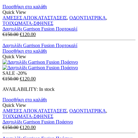
€150.00.
είναι:
Προσθήκη στο καλάθι
€120.00.
Quick View
ΑΜΕΣΕΣ ΑΠΟΚΑΤΑΣΤΑΣΕΙΣ
,
ΟΔΟΝΤΙΑΤΡΙΚΑ
,
ΤΟΙΧΩΜΑΤΑ-ΣΦΗΝΕΣ
Δαχτυλίδι Garrison Fusion Πορτοκαλί
Original
Η
€
150.00
€
120.00
price
τρέχουσα
was:
τιμή
Δαχτυλίδι Garrison Fusion Πορτοκαλί
€150.00.
είναι:
Προσθήκη στο καλάθι
€120.00.
Quick View
SALE
-20%
Original
Η
€
150.00
€
120.00
price
τρέχουσα
AVAILABILITY:
In stock
was:
τιμή
€150.00.
είναι:
Προσθήκη στο καλάθι
€120.00.
Quick View
ΑΜΕΣΕΣ ΑΠΟΚΑΤΑΣΤΑΣΕΙΣ
,
ΟΔΟΝΤΙΑΤΡΙΚΑ
,
ΤΟΙΧΩΜΑΤΑ-ΣΦΗΝΕΣ
Δαχτυλίδι Garrison Fusion Πράσινο
Original
Η
€
150.00
€
120.00
price
τρέχουσα