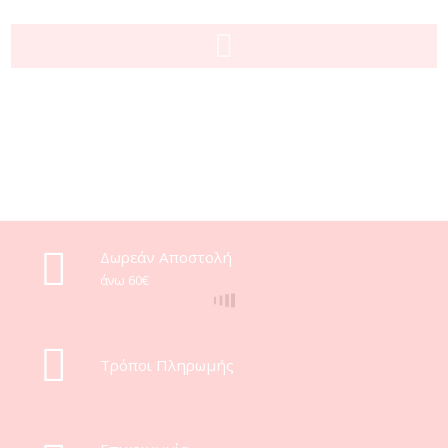
Δωρεάν Αποστολή
άνω 60€
Τρόποι Πληρωμής