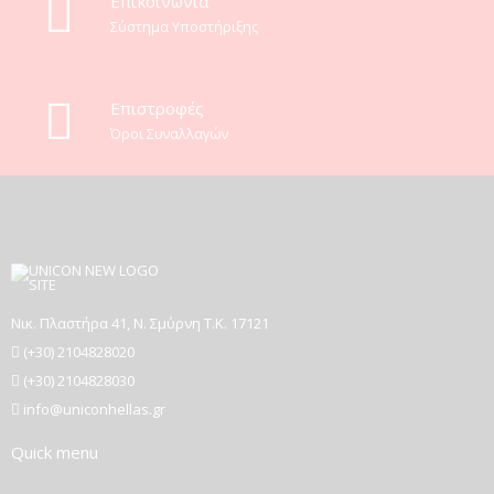
Eπικοινωνία
Σύστημα Υποστήριξης
Επιστροφές
Όροι Συναλλαγών
Νικ. Πλαστήρα 41, Ν. Σμύρνη T.K. 17121
(+30) 2104828020
(+30) 2104828030
info@uniconhellas.gr
Quick menu