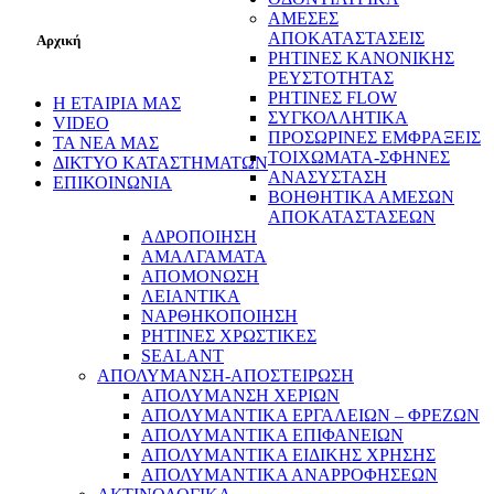
ΑΜΕΣΕΣ
ΑΠΟΚΑΤΑΣΤΑΣΕΙΣ
Αρχική
ΡΗΤΙΝΕΣ ΚΑΝΟΝΙΚΗΣ
ΡΕΥΣΤΟΤΗΤΑΣ
ΡΗΤΙΝΕΣ FLOW
Η ΕΤΑΙΡΙΑ ΜΑΣ
ΣΥΓΚΟΛΛΗΤΙΚΑ
VIDEO
ΠΡΟΣΩΡΙΝΕΣ ΕΜΦΡΑΞΕΙΣ
ΤΑ ΝΕΑ ΜΑΣ
ΤΟΙΧΩΜΑΤΑ-ΣΦΗΝΕΣ
ΔΙΚΤΥΟ ΚΑΤΑΣΤΗΜΑΤΩΝ
ΑΝΑΣΥΣΤΑΣΗ
ΕΠΙΚΟΙΝΩΝΙΑ
ΒΟΗΘΗΤΙΚΑ ΑΜΕΣΩΝ
ΑΠΟΚΑΤΑΣΤΑΣΕΩΝ
ΑΔΡΟΠΟΙΗΣΗ
ΑΜΑΛΓΑΜΑΤΑ
ΑΠΟΜΟΝΩΣΗ
ΛΕΙΑΝΤΙΚΑ
ΝΑΡΘΗΚΟΠΟΙΗΣΗ
ΡΗΤΙΝΕΣ ΧΡΩΣΤΙΚΕΣ
SEALANT
ΑΠΟΛΥΜΑΝΣΗ-ΑΠΟΣΤΕΙΡΩΣΗ
ΑΠΟΛΥΜΑΝΣΗ ΧΕΡΙΩΝ
ΑΠΟΛΥΜΑΝΤΙΚΑ ΕΡΓΑΛΕΙΩΝ – ΦΡΕΖΩΝ
ΑΠΟΛΥΜΑΝΤΙΚΑ ΕΠΙΦΑΝΕΙΩΝ
ΑΠΟΛΥΜΑΝΤΙΚΑ ΕΙΔΙΚΗΣ ΧΡΗΣΗΣ
ΑΠΟΛΥΜΑΝΤΙΚΑ ΑΝΑΡΡΟΦΗΣΕΩΝ