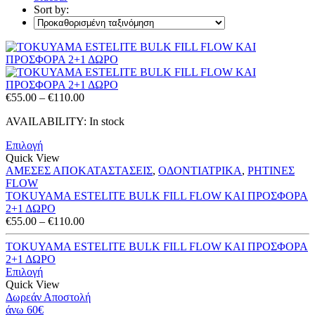
Sort by:
Price
€
55.00
–
€
110.00
range:
AVAILABILITY:
In stock
€55.00
through
Επιλογή
€110.00
Quick View
ΑΜΕΣΕΣ ΑΠΟΚΑΤΑΣΤΑΣΕΙΣ
,
ΟΔΟΝΤΙΑΤΡΙΚΑ
,
ΡΗΤΙΝΕΣ
FLOW
TOKUYAMA ESTELITE BULK FILL FLOW ΚΑΙ ΠΡΟΣΦΟΡΑ
2+1 ΔΩΡΟ
Price
€
55.00
–
€
110.00
range:
€55.00
TOKUYAMA ESTELITE BULK FILL FLOW ΚΑΙ ΠΡΟΣΦΟΡΑ
through
2+1 ΔΩΡΟ
€110.00
Επιλογή
Quick View
Δωρεάν Αποστολή
άνω 60€