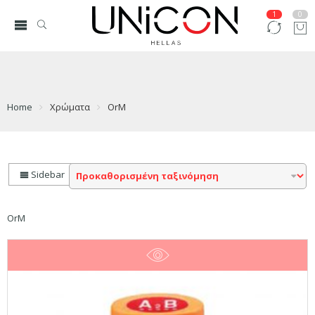
1
0
Home
Χρώματα
OrM
Sidebar
OrM