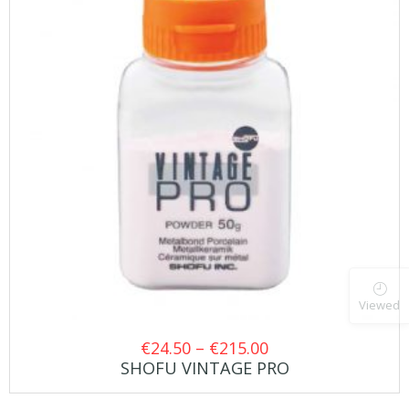
Viewed
Price
€
24.50
–
€
215.00
SHOFU VINTAGE PRO
range:
€24.50