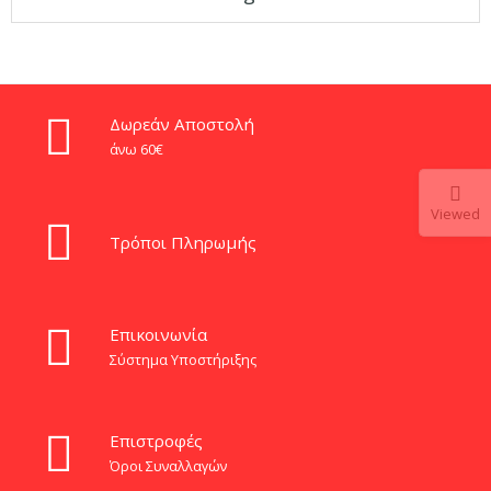
range:
€24.23
through
€70.47
Δωρεάν Αποστολή
άνω 60€
Viewed
Τρόποι Πληρωμής
Eπικοινωνία
Σύστημα Υποστήριξης
Επιστροφές
Όροι Συναλλαγών