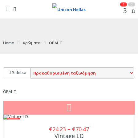
1
0
Home
Χρώματα
OPAL T
Sidebar
OPAL T
SALE
Price
€
24.23
–
€
70.47
Vintage LD