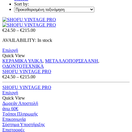
Sort by:
Price
€
24.50
–
€
215.00
range:
AVAILABILITY:
In stock
€24.50
through
Επιλογή
€215.00
Quick View
ΚΕΡΑΜΙΚΑ ΥΛΙΚΑ
,
ΜΕΤΑΛΛΟΠΟΡΣΕΛΑΝΗ
,
ΟΔΟΝΤΟΤΕΧΝΙΚΑ
SHOFU VINTAGE PRO
Price
€
24.50
–
€
215.00
range:
€24.50
SHOFU VINTAGE PRO
through
Επιλογή
€215.00
Quick View
Δωρεάν Αποστολή
άνω 60€
Τρόποι Πληρωμής
Eπικοινωνία
Σύστημα Υποστήριξης
Επιστροφές