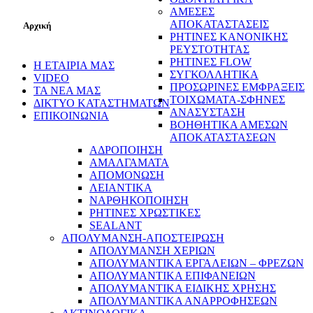
ΑΜΕΣΕΣ
ΑΠΟΚΑΤΑΣΤΑΣΕΙΣ
Αρχική
ΡΗΤΙΝΕΣ ΚΑΝΟΝΙΚΗΣ
ΡΕΥΣΤΟΤΗΤΑΣ
ΡΗΤΙΝΕΣ FLOW
Η ΕΤΑΙΡΙΑ ΜΑΣ
ΣΥΓΚΟΛΛΗΤΙΚΑ
VIDEO
ΠΡΟΣΩΡΙΝΕΣ ΕΜΦΡΑΞΕΙΣ
ΤΑ ΝΕΑ ΜΑΣ
ΤΟΙΧΩΜΑΤΑ-ΣΦΗΝΕΣ
ΔΙΚΤΥΟ ΚΑΤΑΣΤΗΜΑΤΩΝ
ΑΝΑΣΥΣΤΑΣΗ
ΕΠΙΚΟΙΝΩΝΙΑ
ΒΟΗΘΗΤΙΚΑ ΑΜΕΣΩΝ
ΑΠΟΚΑΤΑΣΤΑΣΕΩΝ
ΑΔΡΟΠΟΙΗΣΗ
ΑΜΑΛΓΑΜΑΤΑ
ΑΠΟΜΟΝΩΣΗ
ΛΕΙΑΝΤΙΚΑ
ΝΑΡΘΗΚΟΠΟΙΗΣΗ
ΡΗΤΙΝΕΣ ΧΡΩΣΤΙΚΕΣ
SEALANT
ΑΠΟΛΥΜΑΝΣΗ-ΑΠΟΣΤΕΙΡΩΣΗ
ΑΠΟΛΥΜΑΝΣΗ ΧΕΡΙΩΝ
ΑΠΟΛΥΜΑΝΤΙΚΑ ΕΡΓΑΛΕΙΩΝ – ΦΡΕΖΩΝ
ΑΠΟΛΥΜΑΝΤΙΚΑ ΕΠΙΦΑΝΕΙΩΝ
ΑΠΟΛΥΜΑΝΤΙΚΑ ΕΙΔΙΚΗΣ ΧΡΗΣΗΣ
ΑΠΟΛΥΜΑΝΤΙΚΑ ΑΝΑΡΡΟΦΗΣΕΩΝ