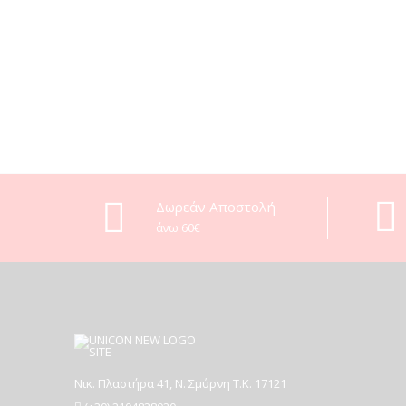
Δωρεάν Αποστολή
άνω 60€
Νικ. Πλαστήρα 41, Ν. Σμύρνη T.K. 17121