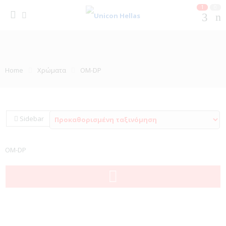
1
0
Home
Χρώματα
OM-DP
Sidebar
OM-DP