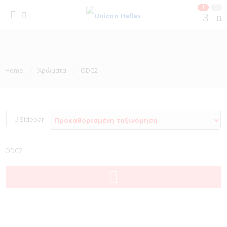
1
0
Home
Χρώματα
ODC2
Sidebar
ODC2