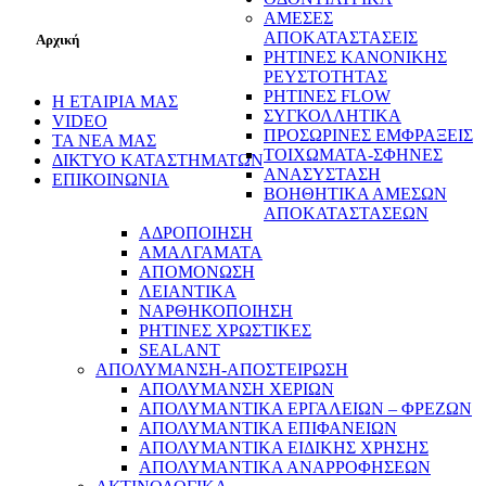
ΑΜΕΣΕΣ
ΑΠΟΚΑΤΑΣΤΑΣΕΙΣ
Αρχική
ΡΗΤΙΝΕΣ ΚΑΝΟΝΙΚΗΣ
ΡΕΥΣΤΟΤΗΤΑΣ
ΡΗΤΙΝΕΣ FLOW
Η ΕΤΑΙΡΙΑ ΜΑΣ
ΣΥΓΚΟΛΛΗΤΙΚΑ
VIDEO
ΠΡΟΣΩΡΙΝΕΣ ΕΜΦΡΑΞΕΙΣ
ΤΑ ΝΕΑ ΜΑΣ
ΤΟΙΧΩΜΑΤΑ-ΣΦΗΝΕΣ
ΔΙΚΤΥΟ ΚΑΤΑΣΤΗΜΑΤΩΝ
ΑΝΑΣΥΣΤΑΣΗ
ΕΠΙΚΟΙΝΩΝΙΑ
ΒΟΗΘΗΤΙΚΑ ΑΜΕΣΩΝ
ΑΠΟΚΑΤΑΣΤΑΣΕΩΝ
ΑΔΡΟΠΟΙΗΣΗ
ΑΜΑΛΓΑΜΑΤΑ
ΑΠΟΜΟΝΩΣΗ
ΛΕΙΑΝΤΙΚΑ
ΝΑΡΘΗΚΟΠΟΙΗΣΗ
ΡΗΤΙΝΕΣ ΧΡΩΣΤΙΚΕΣ
SEALANT
ΑΠΟΛΥΜΑΝΣΗ-ΑΠΟΣΤΕΙΡΩΣΗ
ΑΠΟΛΥΜΑΝΣΗ ΧΕΡΙΩΝ
ΑΠΟΛΥΜΑΝΤΙΚΑ ΕΡΓΑΛΕΙΩΝ – ΦΡΕΖΩΝ
ΑΠΟΛΥΜΑΝΤΙΚΑ ΕΠΙΦΑΝΕΙΩΝ
ΑΠΟΛΥΜΑΝΤΙΚΑ ΕΙΔΙΚΗΣ ΧΡΗΣΗΣ
ΑΠΟΛΥΜΑΝΤΙΚΑ ΑΝΑΡΡΟΦΗΣΕΩΝ