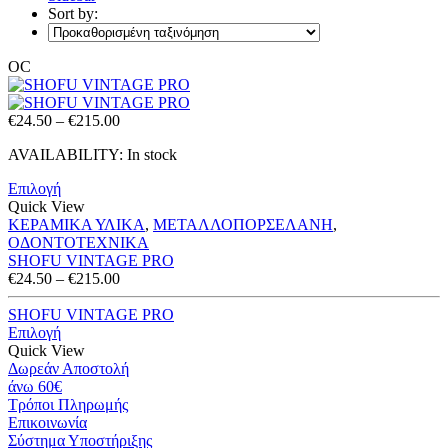
Sort by:
OC
Price
€
24.50
–
€
215.00
range:
AVAILABILITY:
In stock
€24.50
through
Επιλογή
€215.00
Quick View
ΚΕΡΑΜΙΚΑ ΥΛΙΚΑ
,
ΜΕΤΑΛΛΟΠΟΡΣΕΛΑΝΗ
,
ΟΔΟΝΤΟΤΕΧΝΙΚΑ
SHOFU VINTAGE PRO
Price
€
24.50
–
€
215.00
range:
€24.50
SHOFU VINTAGE PRO
through
Επιλογή
€215.00
Quick View
Δωρεάν Αποστολή
άνω 60€
Τρόποι Πληρωμής
Eπικοινωνία
Σύστημα Υποστήριξης