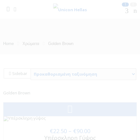
1
0
Home
Χρώματα
Golden Brown
Sidebar
Golden Brown
Price
€
22.50
–
€
90.00
Υπέρσκληρη Γύψος