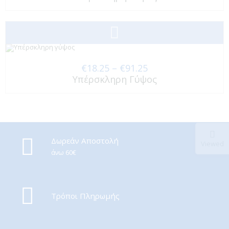
range:
€22.50
through
€90.00
Price
€
18.25
–
€
91.25
Υπέρσκληρη Γύψος
range:
€18.25
through
€91.25
Δωρεάν Αποστολή
Viewed
άνω 60€
Τρόποι Πληρωμής