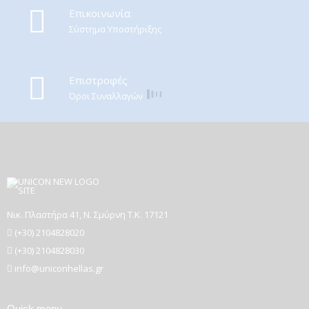
Eπικοινωνία
Σύστημα Υποστήριξης
Επιστροφές
Όροι Συναλλαγών
Νικ. Πλαστήρα 41, Ν. Σμύρνη T.K. 17121
(+30) 2104828020
(+30) 2104828030
info@uniconhellas.gr
Quick menu