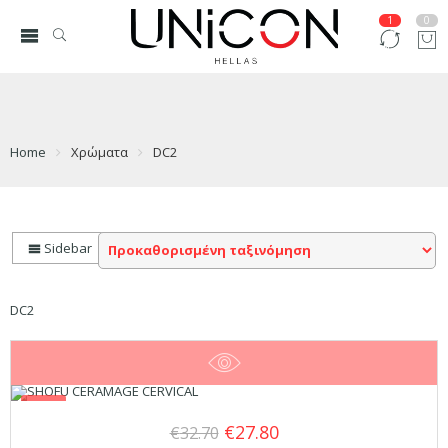
1
0
Home
Χρώματα
DC2
Sidebar
DC2
SALE
Original
Η
€
27.80
€
32.70