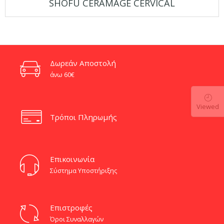
SHOFU CERAMAGE CERVICAL
price
τρέχουσα
was:
τιμή
€32.70.
είναι:
€27.80.
Δωρεάν Αποστολή
άνω 60€
Viewed
Τρόποι Πληρωμής
Eπικοινωνία
Σύστημα Υποστήριξης
Επιστροφές
Όροι Συναλλαγών