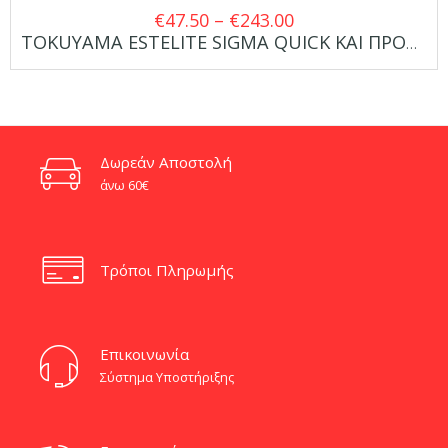
Price
€
47.50
–
€
243.00
TOKUYAMA ESTELITE SIGMA QUICK ΚΑΙ ΠΡΟΣΦΟΡΑ 3+1 ΔΩΡΟ
range:
€47.50
through
€243.00
Δωρεάν Αποστολή
άνω 60€
Τρόποι Πληρωμής
Eπικοινωνία
Σύστημα Υποστήριξης