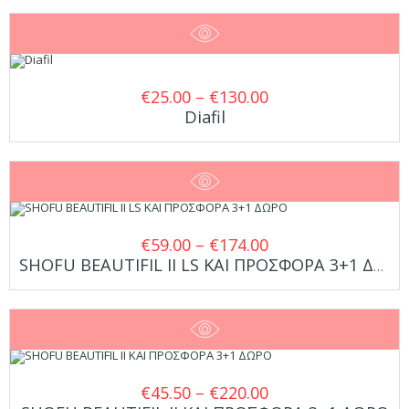
Price
€
25.00
–
€
130.00
Diafil
range:
€25.00
through
€130.00
Price
€
59.00
–
€
174.00
SHOFU BEAUTIFIL II LS ΚΑΙ ΠΡΟΣΦΟΡΑ 3+1 ΔΩΡΟ
range:
€59.00
through
€174.00
Price
€
45.50
–
€
220.00