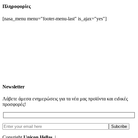
Πληροφορίες
[nasa_menu menu="footer-menu-last" is_ajax="yes"]
Newsletter
Λάβετε άμεσα ενημερώσεις για τα νέα μας προϊόντα και ειδικές
προσφορές!
Copyright
Unicon Hellas
|
Κατασκευή Ιστοσελίδων