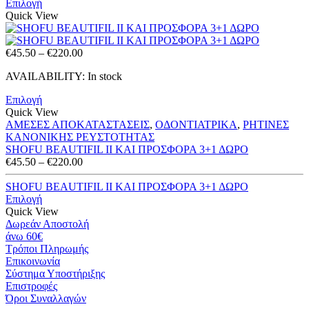
through
Επιλογή
€174.00
Quick View
Price
€
45.50
–
€
220.00
range:
AVAILABILITY:
In stock
€45.50
through
Επιλογή
€220.00
Quick View
ΑΜΕΣΕΣ ΑΠΟΚΑΤΑΣΤΑΣΕΙΣ
,
ΟΔΟΝΤΙΑΤΡΙΚΑ
,
ΡΗΤΙΝΕΣ
ΚΑΝΟΝΙΚΗΣ ΡΕΥΣΤΟΤΗΤΑΣ
SHOFU BEAUTIFIL II ΚΑΙ ΠΡΟΣΦΟΡΑ 3+1 ΔΩΡΟ
Price
€
45.50
–
€
220.00
range:
€45.50
SHOFU BEAUTIFIL II ΚΑΙ ΠΡΟΣΦΟΡΑ 3+1 ΔΩΡΟ
through
Επιλογή
€220.00
Quick View
Δωρεάν Αποστολή
άνω 60€
Τρόποι Πληρωμής
Eπικοινωνία
Σύστημα Υποστήριξης
Επιστροφές
Όροι Συναλλαγών