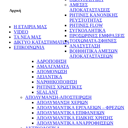
ΑΜΕΣΕΣ
ΑΠΟΚΑΤΑΣΤΑΣΕΙΣ
Αρχική
ΡΗΤΙΝΕΣ ΚΑΝΟΝΙΚΗΣ
ΡΕΥΣΤΟΤΗΤΑΣ
ΡΗΤΙΝΕΣ FLOW
Η ΕΤΑΙΡΙΑ ΜΑΣ
ΣΥΓΚΟΛΛΗΤΙΚΑ
VIDEO
ΠΡΟΣΩΡΙΝΕΣ ΕΜΦΡΑΞΕΙΣ
ΤΑ ΝΕΑ ΜΑΣ
ΤΟΙΧΩΜΑΤΑ-ΣΦΗΝΕΣ
ΔΙΚΤΥΟ ΚΑΤΑΣΤΗΜΑΤΩΝ
ΑΝΑΣΥΣΤΑΣΗ
ΕΠΙΚΟΙΝΩΝΙΑ
ΒΟΗΘΗΤΙΚΑ ΑΜΕΣΩΝ
ΑΠΟΚΑΤΑΣΤΑΣΕΩΝ
ΑΔΡΟΠΟΙΗΣΗ
ΑΜΑΛΓΑΜΑΤΑ
ΑΠΟΜΟΝΩΣΗ
ΛΕΙΑΝΤΙΚΑ
ΝΑΡΘΗΚΟΠΟΙΗΣΗ
ΡΗΤΙΝΕΣ ΧΡΩΣΤΙΚΕΣ
SEALANT
ΑΠΟΛΥΜΑΝΣΗ-ΑΠΟΣΤΕΙΡΩΣΗ
ΑΠΟΛΥΜΑΝΣΗ ΧΕΡΙΩΝ
ΑΠΟΛΥΜΑΝΤΙΚΑ ΕΡΓΑΛΕΙΩΝ – ΦΡΕΖΩΝ
ΑΠΟΛΥΜΑΝΤΙΚΑ ΕΠΙΦΑΝΕΙΩΝ
ΑΠΟΛΥΜΑΝΤΙΚΑ ΕΙΔΙΚΗΣ ΧΡΗΣΗΣ
ΑΠΟΛΥΜΑΝΤΙΚΑ ΑΝΑΡΡΟΦΗΣΕΩΝ