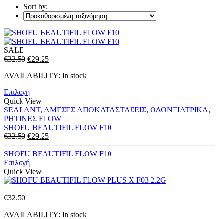
Sort by:
SALE
Original
Η
€
32.50
€
29.25
price
τρέχουσα
AVAILABILITY:
In stock
was:
τιμή
€32.50.
είναι:
Επιλογή
€29.25.
Quick View
SEALANT
,
ΑΜΕΣΕΣ ΑΠΟΚΑΤΑΣΤΑΣΕΙΣ
,
ΟΔΟΝΤΙΑΤΡΙΚΑ
,
ΡΗΤΙΝΕΣ FLOW
SHOFU BEAUTIFIL FLOW F10
Original
Η
€
32.50
€
29.25
price
τρέχουσα
was:
τιμή
SHOFU BEAUTIFIL FLOW F10
€32.50.
είναι:
Επιλογή
€29.25.
Quick View
€
32.50
AVAILABILITY:
In stock