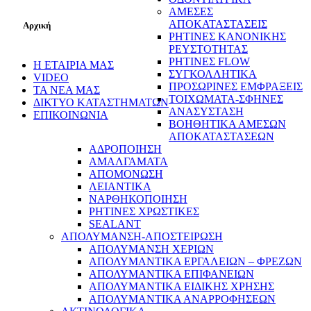
ΑΜΕΣΕΣ
ΑΠΟΚΑΤΑΣΤΑΣΕΙΣ
Αρχική
ΡΗΤΙΝΕΣ ΚΑΝΟΝΙΚΗΣ
ΡΕΥΣΤΟΤΗΤΑΣ
ΡΗΤΙΝΕΣ FLOW
Η ΕΤΑΙΡΙΑ ΜΑΣ
ΣΥΓΚΟΛΛΗΤΙΚΑ
VIDEO
ΠΡΟΣΩΡΙΝΕΣ ΕΜΦΡΑΞΕΙΣ
ΤΑ ΝΕΑ ΜΑΣ
ΤΟΙΧΩΜΑΤΑ-ΣΦΗΝΕΣ
ΔΙΚΤΥΟ ΚΑΤΑΣΤΗΜΑΤΩΝ
ΑΝΑΣΥΣΤΑΣΗ
ΕΠΙΚΟΙΝΩΝΙΑ
ΒΟΗΘΗΤΙΚΑ ΑΜΕΣΩΝ
ΑΠΟΚΑΤΑΣΤΑΣΕΩΝ
ΑΔΡΟΠΟΙΗΣΗ
ΑΜΑΛΓΑΜΑΤΑ
ΑΠΟΜΟΝΩΣΗ
ΛΕΙΑΝΤΙΚΑ
ΝΑΡΘΗΚΟΠΟΙΗΣΗ
ΡΗΤΙΝΕΣ ΧΡΩΣΤΙΚΕΣ
SEALANT
ΑΠΟΛΥΜΑΝΣΗ-ΑΠΟΣΤΕΙΡΩΣΗ
ΑΠΟΛΥΜΑΝΣΗ ΧΕΡΙΩΝ
ΑΠΟΛΥΜΑΝΤΙΚΑ ΕΡΓΑΛΕΙΩΝ – ΦΡΕΖΩΝ
ΑΠΟΛΥΜΑΝΤΙΚΑ ΕΠΙΦΑΝΕΙΩΝ
ΑΠΟΛΥΜΑΝΤΙΚΑ ΕΙΔΙΚΗΣ ΧΡΗΣΗΣ
ΑΠΟΛΥΜΑΝΤΙΚΑ ΑΝΑΡΡΟΦΗΣΕΩΝ