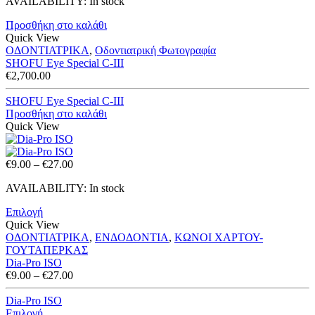
AVAILABILITY:
In stock
Προσθήκη στο καλάθι
Quick View
ΟΔΟΝΤΙΑΤΡΙΚΑ
,
Οδοντιατρική Φωτογραφία
SHOFU Eye Special C-III
€
2,700.00
SHOFU Eye Special C-III
Προσθήκη στο καλάθι
Quick View
Price
€
9.00
–
€
27.00
range:
AVAILABILITY:
In stock
€9.00
through
Επιλογή
€27.00
Quick View
ΟΔΟΝΤΙΑΤΡΙΚΑ
,
ΕΝΔΟΔΟΝΤΙΑ
,
ΚΩΝΟΙ ΧΑΡΤΟΥ-
ΓΟΥΤΑΠΕΡΚΑΣ
Dia-Pro ISO
Price
€
9.00
–
€
27.00
range:
€9.00
Dia-Pro ISO
through
Επιλογή