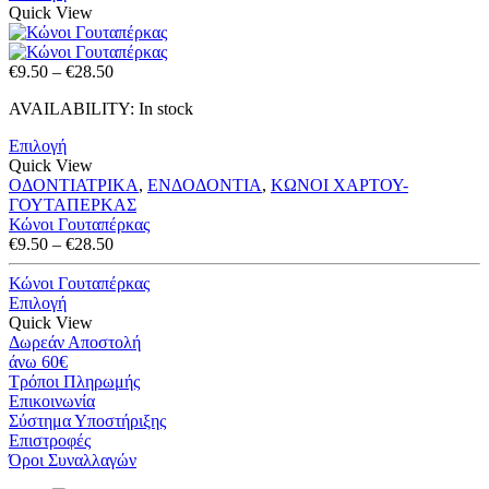
€34.50
Quick View
Price
€
9.50
–
€
28.50
range:
AVAILABILITY:
In stock
€9.50
through
Επιλογή
€28.50
Quick View
ΟΔΟΝΤΙΑΤΡΙΚΑ
,
ΕΝΔΟΔΟΝΤΙΑ
,
ΚΩΝΟΙ ΧΑΡΤΟΥ-
ΓΟΥΤΑΠΕΡΚΑΣ
Κώνοι Γουταπέρκας
Price
€
9.50
–
€
28.50
range:
€9.50
Κώνοι Γουταπέρκας
through
Επιλογή
€28.50
Quick View
Δωρεάν Αποστολή
άνω 60€
Τρόποι Πληρωμής
Eπικοινωνία
Σύστημα Υποστήριξης
Επιστροφές
Όροι Συναλλαγών