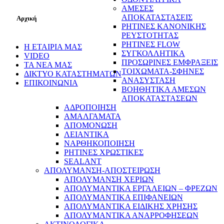
ΑΜΕΣΕΣ
ΑΠΟΚΑΤΑΣΤΑΣΕΙΣ
Αρχική
ΡΗΤΙΝΕΣ ΚΑΝΟΝΙΚΗΣ
ΡΕΥΣΤΟΤΗΤΑΣ
ΡΗΤΙΝΕΣ FLOW
Η ΕΤΑΙΡΙΑ ΜΑΣ
ΣΥΓΚΟΛΛΗΤΙΚΑ
VIDEO
ΠΡΟΣΩΡΙΝΕΣ ΕΜΦΡΑΞΕΙΣ
ΤΑ ΝΕΑ ΜΑΣ
ΤΟΙΧΩΜΑΤΑ-ΣΦΗΝΕΣ
ΔΙΚΤΥΟ ΚΑΤΑΣΤΗΜΑΤΩΝ
ΑΝΑΣΥΣΤΑΣΗ
ΕΠΙΚΟΙΝΩΝΙΑ
ΒΟΗΘΗΤΙΚΑ ΑΜΕΣΩΝ
ΑΠΟΚΑΤΑΣΤΑΣΕΩΝ
ΑΔΡΟΠΟΙΗΣΗ
ΑΜΑΛΓΑΜΑΤΑ
ΑΠΟΜΟΝΩΣΗ
ΛΕΙΑΝΤΙΚΑ
ΝΑΡΘΗΚΟΠΟΙΗΣΗ
ΡΗΤΙΝΕΣ ΧΡΩΣΤΙΚΕΣ
SEALANT
ΑΠΟΛΥΜΑΝΣΗ-ΑΠΟΣΤΕΙΡΩΣΗ
ΑΠΟΛΥΜΑΝΣΗ ΧΕΡΙΩΝ
ΑΠΟΛΥΜΑΝΤΙΚΑ ΕΡΓΑΛΕΙΩΝ – ΦΡΕΖΩΝ
ΑΠΟΛΥΜΑΝΤΙΚΑ ΕΠΙΦΑΝΕΙΩΝ
ΑΠΟΛΥΜΑΝΤΙΚΑ ΕΙΔΙΚΗΣ ΧΡΗΣΗΣ
ΑΠΟΛΥΜΑΝΤΙΚΑ ΑΝΑΡΡΟΦΗΣΕΩΝ