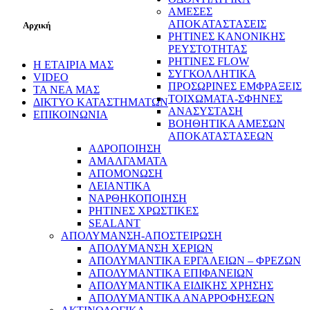
ΑΜΕΣΕΣ
ΑΠΟΚΑΤΑΣΤΑΣΕΙΣ
Αρχική
ΡΗΤΙΝΕΣ ΚΑΝΟΝΙΚΗΣ
ΡΕΥΣΤΟΤΗΤΑΣ
ΡΗΤΙΝΕΣ FLOW
Η ΕΤΑΙΡΙΑ ΜΑΣ
ΣΥΓΚΟΛΛΗΤΙΚΑ
VIDEO
ΠΡΟΣΩΡΙΝΕΣ ΕΜΦΡΑΞΕΙΣ
ΤΑ ΝΕΑ ΜΑΣ
ΤΟΙΧΩΜΑΤΑ-ΣΦΗΝΕΣ
ΔΙΚΤΥΟ ΚΑΤΑΣΤΗΜΑΤΩΝ
ΑΝΑΣΥΣΤΑΣΗ
ΕΠΙΚΟΙΝΩΝΙΑ
ΒΟΗΘΗΤΙΚΑ ΑΜΕΣΩΝ
ΑΠΟΚΑΤΑΣΤΑΣΕΩΝ
ΑΔΡΟΠΟΙΗΣΗ
ΑΜΑΛΓΑΜΑΤΑ
ΑΠΟΜΟΝΩΣΗ
ΛΕΙΑΝΤΙΚΑ
ΝΑΡΘΗΚΟΠΟΙΗΣΗ
ΡΗΤΙΝΕΣ ΧΡΩΣΤΙΚΕΣ
SEALANT
ΑΠΟΛΥΜΑΝΣΗ-ΑΠΟΣΤΕΙΡΩΣΗ
ΑΠΟΛΥΜΑΝΣΗ ΧΕΡΙΩΝ
ΑΠΟΛΥΜΑΝΤΙΚΑ ΕΡΓΑΛΕΙΩΝ – ΦΡΕΖΩΝ
ΑΠΟΛΥΜΑΝΤΙΚΑ ΕΠΙΦΑΝΕΙΩΝ
ΑΠΟΛΥΜΑΝΤΙΚΑ ΕΙΔΙΚΗΣ ΧΡΗΣΗΣ
ΑΠΟΛΥΜΑΝΤΙΚΑ ΑΝΑΡΡΟΦΗΣΕΩΝ