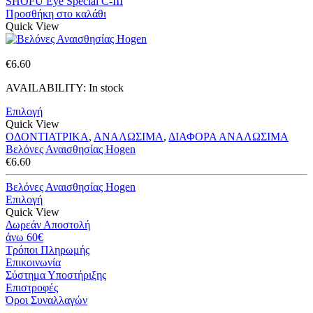
SHOFU Eye Special C-III
Προσθήκη στο καλάθι
Quick View
€
6.60
AVAILABILITY:
In stock
Επιλογή
Quick View
ΟΔΟΝΤΙΑΤΡΙΚΑ
,
ΑΝΑΛΩΣΙΜΑ
,
ΔΙΑΦΟΡΑ ΑΝΑΛΩΣΙΜΑ
Βελόνες Αναισθησίας Hogen
€
6.60
Βελόνες Αναισθησίας Hogen
Επιλογή
Quick View
Δωρεάν Αποστολή
άνω 60€
Τρόποι Πληρωμής
Eπικοινωνία
Σύστημα Υποστήριξης
Επιστροφές
Όροι Συναλλαγών