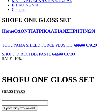
ΜΕΤΡΑ ΑΤΟΜΙΚΗΣ ΠΡΟΣΤΑΣΙΑΣ
ΕΠΙΚΟΙΝΩΝΙΑ
Compare
SHOFU ONE GLOSS SET
Home
ΟΔΟΝΤΙΑΤΡΙΚΑ
ΛΕΙΑΝΣΗ
ΡΗΤΙΝΩΝ
Original
Η
TOKUYAMA SHIELD FORCE PLUS KIT
€
99.00
€
79.20
price
τρέχουσ
Original
Η
was:
τιμή
SHOFU DIRECTDIA PASTE
€
42.00
€
37.80
price
τρέχουσα
€99.00.
είναι:
SALE
-10%
was:
τιμή
€79.20.
€42.00.
είναι:
€37.80.
SHOFU ONE GLOSS SET
Original
Η
€
62.00
€
55.80
price
τρέχουσα
was:
τιμή
€62.00.
είναι:
Προσθήκη στο καλάθι
€55.80.