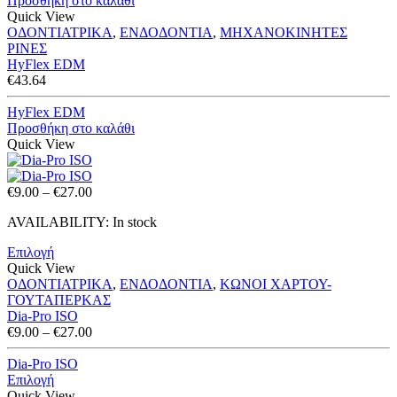
Προσθήκη στο καλάθι
Quick View
ΟΔΟΝΤΙΑΤΡΙΚΑ
,
ΕΝΔΟΔΟΝΤΙΑ
,
ΜΗΧΑΝΟΚΙΝΗΤΕΣ
ΡΙΝΕΣ
HyFlex EDM
€
43.64
HyFlex EDM
Προσθήκη στο καλάθι
Quick View
Price
€
9.00
–
€
27.00
range:
AVAILABILITY:
In stock
€9.00
through
Επιλογή
€27.00
Quick View
ΟΔΟΝΤΙΑΤΡΙΚΑ
,
ΕΝΔΟΔΟΝΤΙΑ
,
ΚΩΝΟΙ ΧΑΡΤΟΥ-
ΓΟΥΤΑΠΕΡΚΑΣ
Dia-Pro ISO
Price
€
9.00
–
€
27.00
range:
€9.00
Dia-Pro ISO
through
Επιλογή
€27.00
Quick View