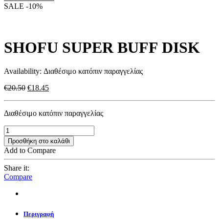
€42.00.
είναι:
SALE
-10%
€37.80.
SHOFU SUPER BUFF DISK
Availability:
Διαθέσιμο κατόπιν παραγγελίας
Original
Η
€
20.50
€
18.45
price
τρέχουσα
was:
τιμή
Διαθέσιμο κατόπιν παραγγελίας
€20.50.
είναι:
€18.45.
Προσθήκη στο καλάθι
Add to Compare
Share it:
Compare
Περιγραφή