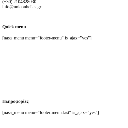
(+30) 2104828030
info@uniconhellas.gr
Quick menu
[nasa_menu menu="footer-menu" is_ajax="yes"]
Πληροφορίες
[nasa_menu menu="footer-menu-last" is_ajax="yes"]