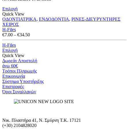
through
Επιλογή
€34.50
Quick View
ΟΔΟΝΤΙΑΤΡΙΚΑ
,
ΕΝΔΟΔΟΝΤΙΑ
,
ΡΙΝΕΣ-ΔΙΕΥΡΥΝΤΗΡΕΣ
ΧΕΙΡΟΣ
H-Files
Price
€
7.00
–
€
34.50
range:
€7.00
H-Files
through
Επιλογή
€34.50
Quick View
Δωρεάν Αποστολή
άνω 60€
Τρόποι Πληρωμής
Eπικοινωνία
Σύστημα Υποστήριξης
Επιστροφές
Όροι Συναλλαγών
Νικ. Πλαστήρα 41, Ν. Σμύρνη T.K. 17121
(+30) 2104828020