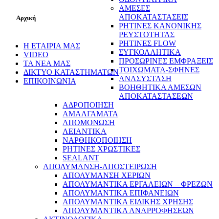
ΑΜΕΣΕΣ
ΑΠΟΚΑΤΑΣΤΑΣΕΙΣ
Αρχική
ΡΗΤΙΝΕΣ ΚΑΝΟΝΙΚΗΣ
ΡΕΥΣΤΟΤΗΤΑΣ
ΡΗΤΙΝΕΣ FLOW
Η ΕΤΑΙΡΙΑ ΜΑΣ
ΣΥΓΚΟΛΛΗΤΙΚΑ
VIDEO
ΠΡΟΣΩΡΙΝΕΣ ΕΜΦΡΑΞΕΙΣ
ΤΑ ΝΕΑ ΜΑΣ
ΤΟΙΧΩΜΑΤΑ-ΣΦΗΝΕΣ
ΔΙΚΤΥΟ ΚΑΤΑΣΤΗΜΑΤΩΝ
ΑΝΑΣΥΣΤΑΣΗ
ΕΠΙΚΟΙΝΩΝΙΑ
ΒΟΗΘΗΤΙΚΑ ΑΜΕΣΩΝ
ΑΠΟΚΑΤΑΣΤΑΣΕΩΝ
ΑΔΡΟΠΟΙΗΣΗ
ΑΜΑΛΓΑΜΑΤΑ
ΑΠΟΜΟΝΩΣΗ
ΛΕΙΑΝΤΙΚΑ
ΝΑΡΘΗΚΟΠΟΙΗΣΗ
ΡΗΤΙΝΕΣ ΧΡΩΣΤΙΚΕΣ
SEALANT
ΑΠΟΛΥΜΑΝΣΗ-ΑΠΟΣΤΕΙΡΩΣΗ
ΑΠΟΛΥΜΑΝΣΗ ΧΕΡΙΩΝ
ΑΠΟΛΥΜΑΝΤΙΚΑ ΕΡΓΑΛΕΙΩΝ – ΦΡΕΖΩΝ
ΑΠΟΛΥΜΑΝΤΙΚΑ ΕΠΙΦΑΝΕΙΩΝ
ΑΠΟΛΥΜΑΝΤΙΚΑ ΕΙΔΙΚΗΣ ΧΡΗΣΗΣ
ΑΠΟΛΥΜΑΝΤΙΚΑ ΑΝΑΡΡΟΦΗΣΕΩΝ