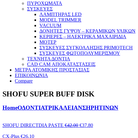
ΠΥΡΟΧΩΜΑΤΑ
ΣΥΣΚΕΥΕΣ
ΛΑΜΠΤΗΡΑΣ LED
MODEL TRIMMER
VACUUM
ΔΟΝΗΤΕΣ ΓΥΨΟΥ – ΚΕΡΑΜΙΚΩΝ ΥΛΙΚΩΝ
ΚΕΡΙΕΡΕΣ – ΗΛΕΚΤΡΙΚΑ ΜΑΧΑΙΡΙΔΙΑ
ΜΟΤΕΡ
ΣΥΣΚΕΥΕΣ ΣΥΓΚΟΛΛΗΣΗΣ PRIMOTECH
ΣΥΣΚΕΥΕΣ ΦΩΤΟΠΟΛΥΜΕΡΙΣΜΟΥ
ΤΕΧΝΗΤΑ ΔΟΝΤΙΑ
CAD CAM ΑΠΟΚΑΤΑΣΤΑΣΕΙΣ
ΜΕΤΡΑ ΑΤΟΜΙΚΗΣ ΠΡΟΣΤΑΣΙΑΣ
ΕΠΙΚΟΙΝΩΝΙΑ
Compare
SHOFU SUPER BUFF DISK
Home
ΟΔΟΝΤΙΑΤΡΙΚΑ
ΛΕΙΑΝΣΗ
ΡΗΤΙΝΩΝ
Original
Η
SHOFU DIRECTDIA PASTE
€
42.00
€
37.80
price
τρέχουσα
was:
τιμή
CX-Plus
€
26.10