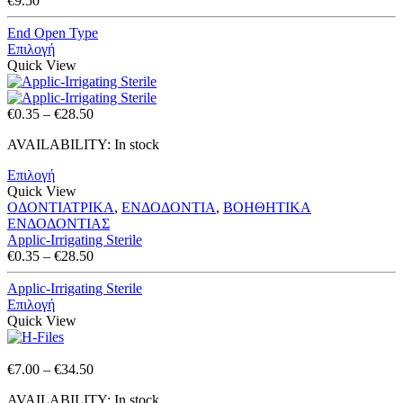
€
9.50
End Open Type
Επιλογή
Quick View
Price
€
0.35
–
€
28.50
range:
AVAILABILITY:
In stock
€0.35
through
Επιλογή
€28.50
Quick View
ΟΔΟΝΤΙΑΤΡΙΚΑ
,
ΕΝΔΟΔΟΝΤΙΑ
,
ΒΟΗΘΗΤΙΚΑ
ΕΝΔΟΔΟΝΤΙΑΣ
Applic-Irrigating Sterile
Price
€
0.35
–
€
28.50
range:
€0.35
Applic-Irrigating Sterile
through
Επιλογή
€28.50
Quick View
Price
€
7.00
–
€
34.50
range:
AVAILABILITY:
In stock
€7.00