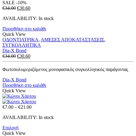
SALE
-10%
Original
Η
€
34.00
€
30.60
price
τρέχουσα
AVAILABILITY:
In stock
was:
τιμή
€34.00.
είναι:
Προσθήκη στο καλάθι
€30.60.
Quick View
ΟΔΟΝΤΙΑΤΡΙΚΑ
,
ΑΜΕΣΕΣ ΑΠΟΚΑΤΑΣΤΑΣΕΙΣ
,
ΣΥΓΚΟΛΛΗΤΙΚΑ
Dia-X Bond
Original
Η
€
34.00
€
30.60
price
τρέχουσα
was:
τιμή
Φωτοπολυμεριζόμενος μονοφασικός συγκολλητικός παράγοντας
€34.00.
είναι:
€30.60.
Dia-X Bond
Προσθήκη στο καλάθι
Quick View
Price
€
7.00
–
€
21.00
range:
AVAILABILITY:
In stock
€7.00
through
Επιλογή
€21.00
Quick View