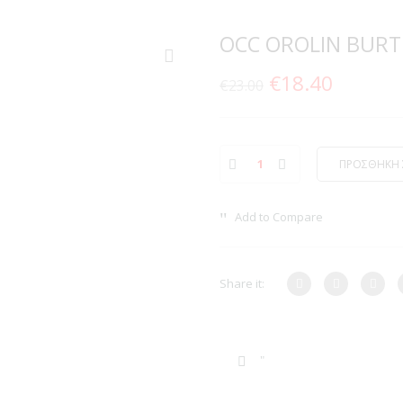
OCC OROLIN BURT
Original
Η
€
18.40
€
23.00
price
τρέχου
was:
τιμή
ΠΡΟΣΘΗΚΗ 
€23.00.
είναι:
€18.40.
Add to Compare
Share it: