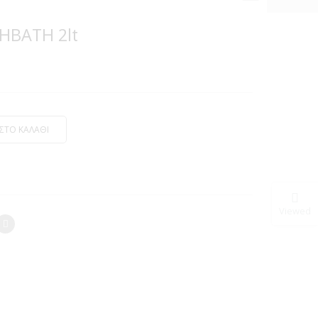
HBATH 2lt
σα
ΣΤΟ ΚΑΛΑΘΙ
Viewed