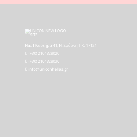
Νικ. Πλαστήρα 41, Ν. Σμύρνη T.K. 17121
(+30) 2104828020
(+30) 2104828030
info@uniconhellas.gr