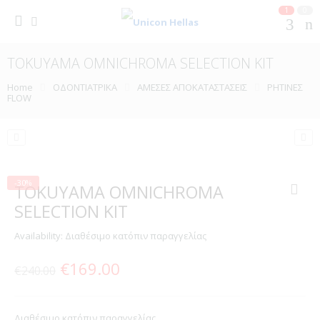
1
0
TOKUYAMA OMNICHROMA SELECTION KIT
Home
ΟΔΟΝΤΙΑΤΡΙΚΑ
ΑΜΕΣΕΣ ΑΠΟΚΑΤΑΣΤΑΣΕΙΣ
ΡΗΤΙΝΕΣ
FLOW
-30%
TOKUYAMA OMNICHROMA
SELECTION KIT
Availability:
Διαθέσιμο κατόπιν παραγγελίας
Original
Η
€
169.00
€
240.00
price
τρέχουσα
was:
τιμή
Διαθέσιμο κατόπιν παραγγελίας