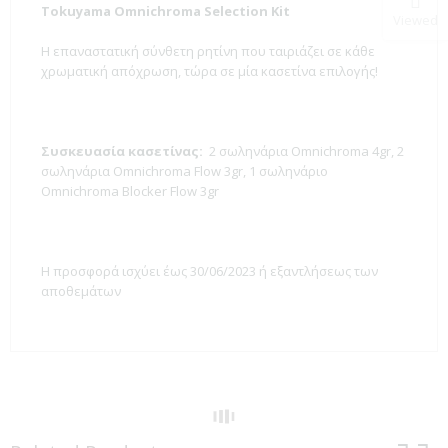
Tokuyama Omnichroma Selection Kit
Viewed
Η επαναστατική σύνθετη ρητίνη που ταιριάζει σε κάθε
χρωματική απόχρωση, τώρα σε μία κασετίνα επιλογής!
Συσκευασία κασετίνας:
2 σωληνάρια Omnichroma 4gr, 2
σωληνάρια Omnichroma Flow 3gr, 1 σωληνάριο
Omnichroma Blocker Flow 3gr
Η προσφορά ισχύει έως 30/06/2023 ή εξαντλήσεως των
αποθεμάτων