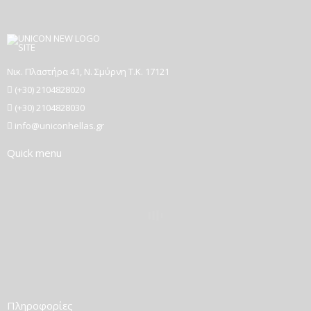
Νικ. Πλαστήρα 41, Ν. Σμύρνη T.K. 17121
(+30) 2104828020
(+30) 2104828030
info@uniconhellas.gr
Quick menu
Πληροφορίες