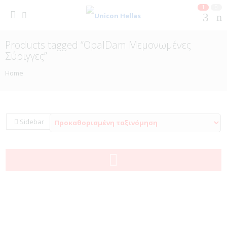
1
0
Products tagged “OpalDam Μεμονωμένες
Σύριγγες”
Home
Sidebar