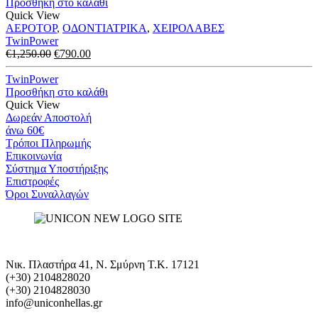
Προσθήκη στο καλάθι
€790.00.
Quick View
ΑΕΡΟΤΟΡ
,
ΟΔΟΝΤΙΑΤΡΙΚΑ
,
ΧΕΙΡΟΛΑΒΕΣ
TwinPower
Original
Η
€
1,250.00
€
790.00
price
τρέχουσα
was:
τιμή
TwinPower
€1,250.00.
είναι:
Προσθήκη στο καλάθι
€790.00.
Quick View
Δωρεάν Αποστολή
άνω 60€
Τρόποι Πληρωμής
Eπικοινωνία
Σύστημα Υποστήριξης
Επιστροφές
Όροι Συναλλαγών
Νικ. Πλαστήρα 41, Ν. Σμύρνη T.K. 17121
(+30) 2104828020
(+30) 2104828030
info@uniconhellas.gr