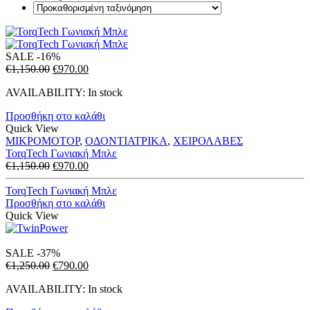
SALE
-16%
Original
Η
€
1,150.00
€
970.00
price
τρέχουσα
AVAILABILITY:
In stock
was:
τιμή
€1,150.00.
είναι:
Προσθήκη στο καλάθι
€970.00.
Quick View
ΜΙΚΡΟΜΟΤΟΡ
,
ΟΔΟΝΤΙΑΤΡΙΚΑ
,
ΧΕΙΡΟΛΑΒΕΣ
TorqTech Γωνιακή Μπλε
Original
Η
€
1,150.00
€
970.00
price
τρέχουσα
was:
τιμή
TorqTech Γωνιακή Μπλε
€1,150.00.
είναι:
Προσθήκη στο καλάθι
€970.00.
Quick View
SALE
-37%
Original
Η
€
1,250.00
€
790.00
price
τρέχουσα
AVAILABILITY:
In stock
was:
τιμή
€1,250.00.
είναι: