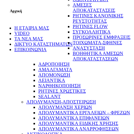
ΑΜΕΣΕΣ
ΑΠΟΚΑΤΑΣΤΑΣΕΙΣ
Αρχική
ΡΗΤΙΝΕΣ ΚΑΝΟΝΙΚΗΣ
ΡΕΥΣΤΟΤΗΤΑΣ
ΡΗΤΙΝΕΣ FLOW
Η ΕΤΑΙΡΙΑ ΜΑΣ
ΣΥΓΚΟΛΛΗΤΙΚΑ
VIDEO
ΠΡΟΣΩΡΙΝΕΣ ΕΜΦΡΑΞΕΙΣ
ΤΑ ΝΕΑ ΜΑΣ
ΤΟΙΧΩΜΑΤΑ-ΣΦΗΝΕΣ
ΔΙΚΤΥΟ ΚΑΤΑΣΤΗΜΑΤΩΝ
ΑΝΑΣΥΣΤΑΣΗ
ΕΠΙΚΟΙΝΩΝΙΑ
ΒΟΗΘΗΤΙΚΑ ΑΜΕΣΩΝ
ΑΠΟΚΑΤΑΣΤΑΣΕΩΝ
ΑΔΡΟΠΟΙΗΣΗ
ΑΜΑΛΓΑΜΑΤΑ
ΑΠΟΜΟΝΩΣΗ
ΛΕΙΑΝΤΙΚΑ
ΝΑΡΘΗΚΟΠΟΙΗΣΗ
ΡΗΤΙΝΕΣ ΧΡΩΣΤΙΚΕΣ
SEALANT
ΑΠΟΛΥΜΑΝΣΗ-ΑΠΟΣΤΕΙΡΩΣΗ
ΑΠΟΛΥΜΑΝΣΗ ΧΕΡΙΩΝ
ΑΠΟΛΥΜΑΝΤΙΚΑ ΕΡΓΑΛΕΙΩΝ – ΦΡΕΖΩΝ
ΑΠΟΛΥΜΑΝΤΙΚΑ ΕΠΙΦΑΝΕΙΩΝ
ΑΠΟΛΥΜΑΝΤΙΚΑ ΕΙΔΙΚΗΣ ΧΡΗΣΗΣ
ΑΠΟΛΥΜΑΝΤΙΚΑ ΑΝΑΡΡΟΦΗΣΕΩΝ