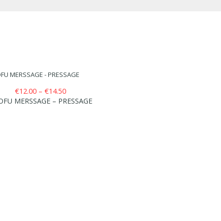
Price
€
12.00
–
€
14.50
range:
OFU MERSSAGE – PRESSAGE
€12.00
through
€14.50