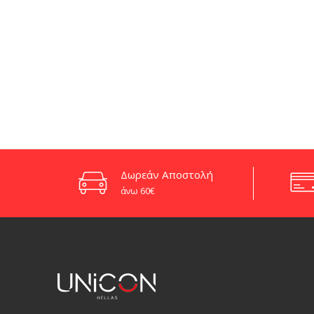
Δωρεάν Αποστολή
άνω 60€