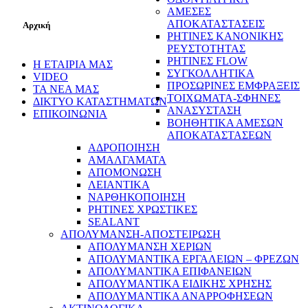
ΑΜΕΣΕΣ
ΑΠΟΚΑΤΑΣΤΑΣΕΙΣ
Αρχική
ΡΗΤΙΝΕΣ ΚΑΝΟΝΙΚΗΣ
ΡΕΥΣΤΟΤΗΤΑΣ
ΡΗΤΙΝΕΣ FLOW
Η ΕΤΑΙΡΙΑ ΜΑΣ
ΣΥΓΚΟΛΛΗΤΙΚΑ
VIDEO
ΠΡΟΣΩΡΙΝΕΣ ΕΜΦΡΑΞΕΙΣ
ΤΑ ΝΕΑ ΜΑΣ
ΤΟΙΧΩΜΑΤΑ-ΣΦΗΝΕΣ
ΔΙΚΤΥΟ ΚΑΤΑΣΤΗΜΑΤΩΝ
ΑΝΑΣΥΣΤΑΣΗ
ΕΠΙΚΟΙΝΩΝΙΑ
ΒΟΗΘΗΤΙΚΑ ΑΜΕΣΩΝ
ΑΠΟΚΑΤΑΣΤΑΣΕΩΝ
ΑΔΡΟΠΟΙΗΣΗ
ΑΜΑΛΓΑΜΑΤΑ
ΑΠΟΜΟΝΩΣΗ
ΛΕΙΑΝΤΙΚΑ
ΝΑΡΘΗΚΟΠΟΙΗΣΗ
ΡΗΤΙΝΕΣ ΧΡΩΣΤΙΚΕΣ
SEALANT
ΑΠΟΛΥΜΑΝΣΗ-ΑΠΟΣΤΕΙΡΩΣΗ
ΑΠΟΛΥΜΑΝΣΗ ΧΕΡΙΩΝ
ΑΠΟΛΥΜΑΝΤΙΚΑ ΕΡΓΑΛΕΙΩΝ – ΦΡΕΖΩΝ
ΑΠΟΛΥΜΑΝΤΙΚΑ ΕΠΙΦΑΝΕΙΩΝ
ΑΠΟΛΥΜΑΝΤΙΚΑ ΕΙΔΙΚΗΣ ΧΡΗΣΗΣ
ΑΠΟΛΥΜΑΝΤΙΚΑ ΑΝΑΡΡΟΦΗΣΕΩΝ