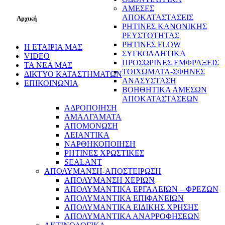
ΑΜΕΣΕΣ
ΑΠΟΚΑΤΑΣΤΑΣΕΙΣ
Αρχική
ΡΗΤΙΝΕΣ ΚΑΝΟΝΙΚΗΣ
ΡΕΥΣΤΟΤΗΤΑΣ
ΡΗΤΙΝΕΣ FLOW
Η ΕΤΑΙΡΙΑ ΜΑΣ
ΣΥΓΚΟΛΛΗΤΙΚΑ
VIDEO
ΠΡΟΣΩΡΙΝΕΣ ΕΜΦΡΑΞΕΙΣ
ΤΑ ΝΕΑ ΜΑΣ
ΤΟΙΧΩΜΑΤΑ-ΣΦΗΝΕΣ
ΔΙΚΤΥΟ ΚΑΤΑΣΤΗΜΑΤΩΝ
ΑΝΑΣΥΣΤΑΣΗ
ΕΠΙΚΟΙΝΩΝΙΑ
ΒΟΗΘΗΤΙΚΑ ΑΜΕΣΩΝ
ΑΠΟΚΑΤΑΣΤΑΣΕΩΝ
ΑΔΡΟΠΟΙΗΣΗ
ΑΜΑΛΓΑΜΑΤΑ
ΑΠΟΜΟΝΩΣΗ
ΛΕΙΑΝΤΙΚΑ
ΝΑΡΘΗΚΟΠΟΙΗΣΗ
ΡΗΤΙΝΕΣ ΧΡΩΣΤΙΚΕΣ
SEALANT
ΑΠΟΛΥΜΑΝΣΗ-ΑΠΟΣΤΕΙΡΩΣΗ
ΑΠΟΛΥΜΑΝΣΗ ΧΕΡΙΩΝ
ΑΠΟΛΥΜΑΝΤΙΚΑ ΕΡΓΑΛΕΙΩΝ – ΦΡΕΖΩΝ
ΑΠΟΛΥΜΑΝΤΙΚΑ ΕΠΙΦΑΝΕΙΩΝ
ΑΠΟΛΥΜΑΝΤΙΚΑ ΕΙΔΙΚΗΣ ΧΡΗΣΗΣ
ΑΠΟΛΥΜΑΝΤΙΚΑ ΑΝΑΡΡΟΦΗΣΕΩΝ