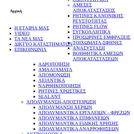
ΑΜΕΣΕΣ
ΑΠΟΚΑΤΑΣΤΑΣΕΙΣ
Αρχική
ΡΗΤΙΝΕΣ ΚΑΝΟΝΙΚΗΣ
ΡΕΥΣΤΟΤΗΤΑΣ
ΡΗΤΙΝΕΣ FLOW
Η ΕΤΑΙΡΙΑ ΜΑΣ
ΣΥΓΚΟΛΛΗΤΙΚΑ
VIDEO
ΠΡΟΣΩΡΙΝΕΣ ΕΜΦΡΑΞΕΙΣ
ΤΑ ΝΕΑ ΜΑΣ
ΤΟΙΧΩΜΑΤΑ-ΣΦΗΝΕΣ
ΔΙΚΤΥΟ ΚΑΤΑΣΤΗΜΑΤΩΝ
ΑΝΑΣΥΣΤΑΣΗ
ΕΠΙΚΟΙΝΩΝΙΑ
ΒΟΗΘΗΤΙΚΑ ΑΜΕΣΩΝ
ΑΠΟΚΑΤΑΣΤΑΣΕΩΝ
ΑΔΡΟΠΟΙΗΣΗ
ΑΜΑΛΓΑΜΑΤΑ
ΑΠΟΜΟΝΩΣΗ
ΛΕΙΑΝΤΙΚΑ
ΝΑΡΘΗΚΟΠΟΙΗΣΗ
ΡΗΤΙΝΕΣ ΧΡΩΣΤΙΚΕΣ
SEALANT
ΑΠΟΛΥΜΑΝΣΗ-ΑΠΟΣΤΕΙΡΩΣΗ
ΑΠΟΛΥΜΑΝΣΗ ΧΕΡΙΩΝ
ΑΠΟΛΥΜΑΝΤΙΚΑ ΕΡΓΑΛΕΙΩΝ – ΦΡΕΖΩΝ
ΑΠΟΛΥΜΑΝΤΙΚΑ ΕΠΙΦΑΝΕΙΩΝ
ΑΠΟΛΥΜΑΝΤΙΚΑ ΕΙΔΙΚΗΣ ΧΡΗΣΗΣ
ΑΠΟΛΥΜΑΝΤΙΚΑ ΑΝΑΡΡΟΦΗΣΕΩΝ