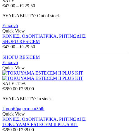
SALE
Price
€
47.00
–
€
229.50
range:
AVAILABILITY:
Out of stock
€47.00
through
Επιλογή
€229.50
Quick View
ΚΟΝΙΕΣ
,
ΟΔΟΝΤΙΑΤΡΙΚΑ
,
ΡΗΤΙΝΩΔΗΣ
SHOFU RESICEM
Price
€
47.00
–
€
229.50
range:
€47.00
SHOFU RESICEM
through
Επιλογή
€229.50
Quick View
SALE
-15%
Original
Η
€
280.00
€
238.00
price
τρέχουσα
AVAILABILITY:
In stock
was:
τιμή
€280.00.
είναι:
Προσθήκη στο καλάθι
€238.00.
Quick View
ΚΟΝΙΕΣ
,
ΟΔΟΝΤΙΑΤΡΙΚΑ
,
ΡΗΤΙΝΩΔΗΣ
TOKUYAMA ESTECEM II PLUS KIT
Original
Η
€
280.00
€
238.00