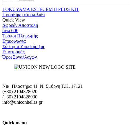
price
τρέχουσα
was:
τιμή
TOKUYAMA ESTECEM II PLUS KIT
€280.00.
είναι:
Προσθήκη στο καλάθι
€238.00.
Quick View
Δωρεάν Αποστολή
άνω 60€
Τρόποι Πληρωμής
Eπικοινωνία
Σύστημα Υποστήριξης
Επιστροφές
Όροι Συναλλαγών
Νικ. Πλαστήρα 41, Ν. Σμύρνη T.K. 17121
(+30) 2104828020
(+30) 2104828030
info@uniconhellas.gr
Quick menu