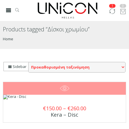
1
0
Products tagged “Δίσκοι χρωμίου”
Home
Sidebar
Price
€
150.00
–
€
260.00
Kera – Disc
range:
€150.00