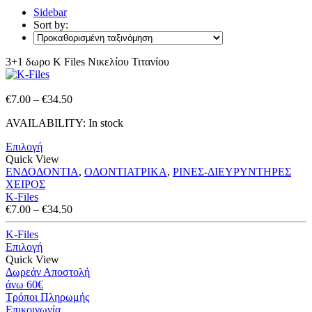
Sidebar
Sort by:
3+1 δωρο K Files Νικελίου Τιτανίου
Price
€
7.00
–
€
34.50
range:
AVAILABILITY:
In stock
€7.00
through
Επιλογή
€34.50
Quick View
ΕΝΔΟΔΟΝΤΙΑ
,
ΟΔΟΝΤΙΑΤΡΙΚΑ
,
ΡΙΝΕΣ-ΔΙΕΥΡΥΝΤΗΡΕΣ
ΧΕΙΡΟΣ
K-Files
Price
€
7.00
–
€
34.50
range:
€7.00
K-Files
through
Επιλογή
€34.50
Quick View
Δωρεάν Αποστολή
άνω 60€
Τρόποι Πληρωμής
Eπικοινωνία