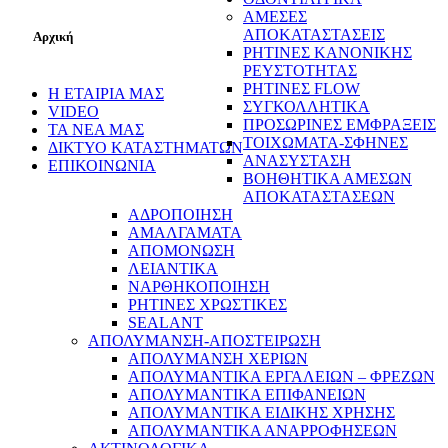
ΑΜΕΣΕΣ
ΑΠΟΚΑΤΑΣΤΑΣΕΙΣ
Αρχική
ΡΗΤΙΝΕΣ ΚΑΝΟΝΙΚΗΣ
ΡΕΥΣΤΟΤΗΤΑΣ
ΡΗΤΙΝΕΣ FLOW
Η ΕΤΑΙΡΙΑ ΜΑΣ
ΣΥΓΚΟΛΛΗΤΙΚΑ
VIDEO
ΠΡΟΣΩΡΙΝΕΣ ΕΜΦΡΑΞΕΙΣ
ΤΑ ΝΕΑ ΜΑΣ
ΤΟΙΧΩΜΑΤΑ-ΣΦΗΝΕΣ
ΔΙΚΤΥΟ ΚΑΤΑΣΤΗΜΑΤΩΝ
ΑΝΑΣΥΣΤΑΣΗ
ΕΠΙΚΟΙΝΩΝΙΑ
ΒΟΗΘΗΤΙΚΑ ΑΜΕΣΩΝ
ΑΠΟΚΑΤΑΣΤΑΣΕΩΝ
ΑΔΡΟΠΟΙΗΣΗ
ΑΜΑΛΓΑΜΑΤΑ
ΑΠΟΜΟΝΩΣΗ
ΛΕΙΑΝΤΙΚΑ
ΝΑΡΘΗΚΟΠΟΙΗΣΗ
ΡΗΤΙΝΕΣ ΧΡΩΣΤΙΚΕΣ
SEALANT
ΑΠΟΛΥΜΑΝΣΗ-ΑΠΟΣΤΕΙΡΩΣΗ
ΑΠΟΛΥΜΑΝΣΗ ΧΕΡΙΩΝ
ΑΠΟΛΥΜΑΝΤΙΚΑ ΕΡΓΑΛΕΙΩΝ – ΦΡΕΖΩΝ
ΑΠΟΛΥΜΑΝΤΙΚΑ ΕΠΙΦΑΝΕΙΩΝ
ΑΠΟΛΥΜΑΝΤΙΚΑ ΕΙΔΙΚΗΣ ΧΡΗΣΗΣ
ΑΠΟΛΥΜΑΝΤΙΚΑ ΑΝΑΡΡΟΦΗΣΕΩΝ