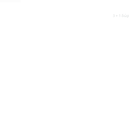
3 + 1 δώ