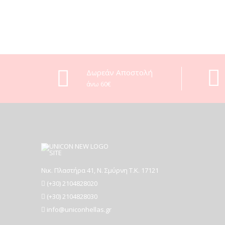
Δωρεάν Αποστολή
άνω 60€
Νικ. Πλαστήρα 41, Ν. Σμύρνη T.K. 17121
(+30) 2104828020
(+30) 2104828030
info@uniconhellas.gr