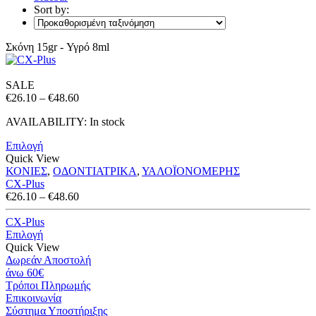
Sort by:
Σκόνη 15gr - Υγρό 8ml
SALE
Price
€
26.10
–
€
48.60
range:
AVAILABILITY:
In stock
€26.10
through
Επιλογή
€48.60
Quick View
ΚΟΝΙΕΣ
,
ΟΔΟΝΤΙΑΤΡΙΚΑ
,
ΥΑΛΟΪΟΝΟΜΕΡΗΣ
CX-Plus
Price
€
26.10
–
€
48.60
range:
€26.10
CX-Plus
through
Επιλογή
€48.60
Quick View
Δωρεάν Αποστολή
άνω 60€
Τρόποι Πληρωμής
Eπικοινωνία
Σύστημα Υποστήριξης