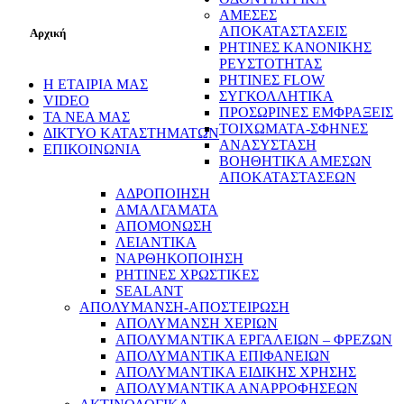
ΑΜΕΣΕΣ
ΑΠΟΚΑΤΑΣΤΑΣΕΙΣ
Αρχική
ΡΗΤΙΝΕΣ ΚΑΝΟΝΙΚΗΣ
ΡΕΥΣΤΟΤΗΤΑΣ
ΡΗΤΙΝΕΣ FLOW
Η ΕΤΑΙΡΙΑ ΜΑΣ
ΣΥΓΚΟΛΛΗΤΙΚΑ
VIDEO
ΠΡΟΣΩΡΙΝΕΣ ΕΜΦΡΑΞΕΙΣ
ΤΑ ΝΕΑ ΜΑΣ
ΤΟΙΧΩΜΑΤΑ-ΣΦΗΝΕΣ
ΔΙΚΤΥΟ ΚΑΤΑΣΤΗΜΑΤΩΝ
ΑΝΑΣΥΣΤΑΣΗ
ΕΠΙΚΟΙΝΩΝΙΑ
ΒΟΗΘΗΤΙΚΑ ΑΜΕΣΩΝ
ΑΠΟΚΑΤΑΣΤΑΣΕΩΝ
ΑΔΡΟΠΟΙΗΣΗ
ΑΜΑΛΓΑΜΑΤΑ
ΑΠΟΜΟΝΩΣΗ
ΛΕΙΑΝΤΙΚΑ
ΝΑΡΘΗΚΟΠΟΙΗΣΗ
ΡΗΤΙΝΕΣ ΧΡΩΣΤΙΚΕΣ
SEALANT
ΑΠΟΛΥΜΑΝΣΗ-ΑΠΟΣΤΕΙΡΩΣΗ
ΑΠΟΛΥΜΑΝΣΗ ΧΕΡΙΩΝ
ΑΠΟΛΥΜΑΝΤΙΚΑ ΕΡΓΑΛΕΙΩΝ – ΦΡΕΖΩΝ
ΑΠΟΛΥΜΑΝΤΙΚΑ ΕΠΙΦΑΝΕΙΩΝ
ΑΠΟΛΥΜΑΝΤΙΚΑ ΕΙΔΙΚΗΣ ΧΡΗΣΗΣ
ΑΠΟΛΥΜΑΝΤΙΚΑ ΑΝΑΡΡΟΦΗΣΕΩΝ